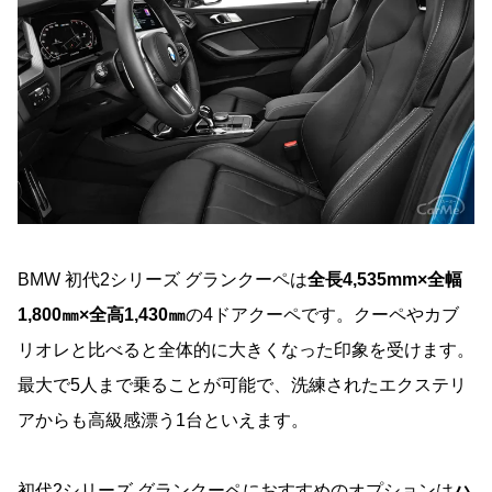
BMW 初代2シリーズ グランクーペは
全長4,535mm×全幅
1,800㎜×全高1,430㎜
の4ドアクーペです。クーペやカブ
リオレと比べると全体的に大きくなった印象を受けます。
最大で5人まで乗ることが可能で、洗練されたエクステリ
アからも高級感漂う1台といえます。
初代2シリーズ グランクーペにおすすめのオプションは
ハ