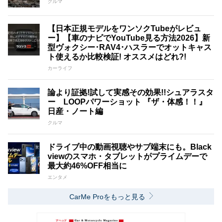
クルマ
【日本正規モデルをワンソクTubeがレビュ
ー】【車のナビでYouTube見る方法2026】新
型ヴォクシー･RAV4･ハスラーでオットキャス
ト使えるか比較検証! オススメはどれ?!
カーライフ
論より証拠!試して実感その効果!!シュアラスタ
ー LOOPパワーショット 『ザ・体感！！』
日産・ノート編
クルマ
ドライブ中の動画視聴やサブ端末にも。Black
viewのスマホ・タブレットがプライムデーで
最大約46%OFF相当に
エンタメ
CarMe Proをもっと見る