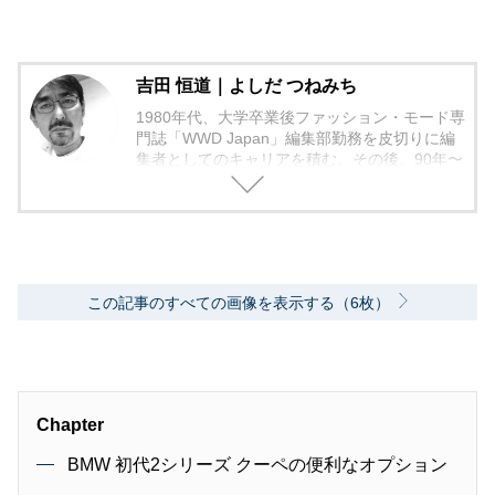
吉田 恒道｜よしだ つねみち
1980年代、大学卒業後ファッション・モード専
門誌「WWD Japan」編集部勤務を皮切りに編
集者としてのキャリアを積む。その後、90年〜
2000年代、中堅出版社ダイヤモンド社の自動車
専門誌・副編集長に就く。以降、男性ライフス
タイル誌「Straight’」（扶桑社）など複数の男
性誌編集長を歴任し独立、フリーランスのエデ
ィターに、現職。著書に「シングルモルトの愉
しみ方」（学習研究社）がある。
この記事のすべての画像を表示する（6枚）
Chapter
BMW 初代2シリーズ クーペの便利なオプション