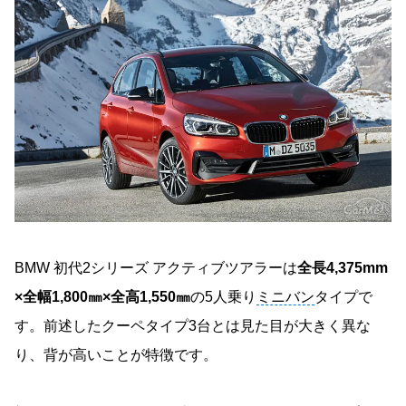
BMW 初代2シリーズ アクティブツアラーは
全長4,375mm
×全幅1,800㎜×全高1,550㎜
の5人乗り
ミニバン
タイプで
す。前述したクーペタイプ3台とは見た目が大きく異な
り、背が高いことが特徴です。