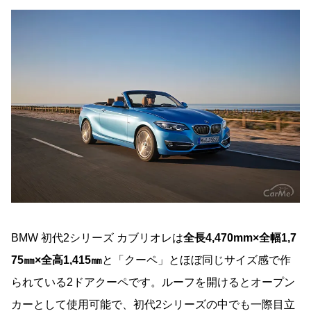
BMW 初代2シリーズ カブリオレは
全長4,470mm×全幅1,7
75㎜×全高1,415㎜
と「クーペ」とほぼ同じサイズ感で作
られている2ドアクーペです。ルーフを開けるとオープン
カーとして使用可能で、初代2シリーズの中でも一際目立