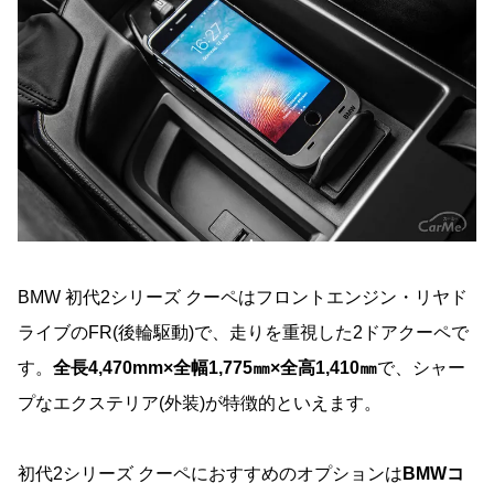
BMW 初代2シリーズ クーペはフロントエンジン・リヤド
ライブのFR(後輪駆動)で、走りを重視した2ドアクーペで
す。
全長4,470mm×全幅1,775㎜×全高1,410㎜
で、シャー
プなエクステリア(外装)が特徴的といえます。
初代2シリーズ クーペにおすすめのオプションは
BMWコ