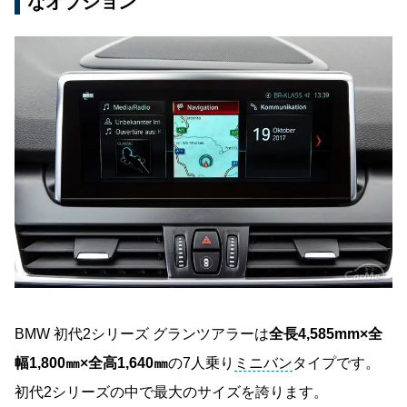
なオプション
BMW 初代2シリーズ グランツアラーは
全長4,585mm×全
幅1,800㎜×全高1,640㎜
の7人乗り
ミニバン
タイプです。
初代2シリーズの中で最大のサイズを誇ります。