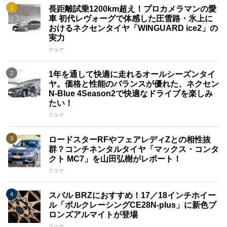
長距離試乗1200km超え！プロカメラマンの愛
車 初代レヴォーグで体感した圧雪路・氷上に
おけるネクセンタイヤ「WINGUARD ice2」の
実力
クルマ
1年を通して快適に走れるオールシーズンタイ
ヤ。価格と性能のバランスが優れた、ネクセン
N-Blue 4Season2で快適なドライブを楽しみ
たい！
クルマ
ロードスターRFやフェアレディZとの相性抜
群？コンチネンタルタイヤ「マックス・コンタ
クト MC7」を山田弘樹がレポート！
クルマ
スバル BRZにおすすめ！17／18インチホイー
ル「ボルクレーシングCE28N-plus」に新色ブ
ロンズアルマイトが登場
クルマ