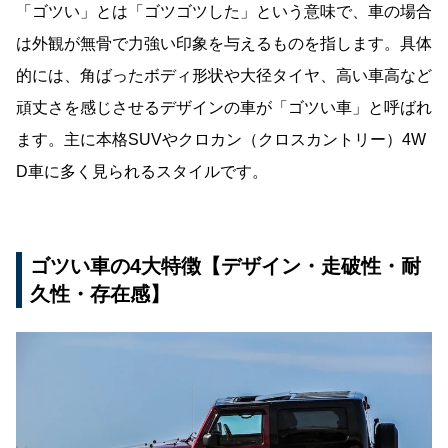
ーダー
「ゴツい」とは「ゴツゴツした」という意味で、車の場合
は外観が無骨で力強い印象を与えるものを指します。具体
ジープ・ラングラー｜伝統を継ぐ米国クロカン
的には、角ばったボディ形状や大径タイヤ、高い車高など
メルセデス・ベンツ Gクラス｜ラグジュアリー
×軍用DNA
頑丈さを感じさせるデザインの車が「ゴツい車」と呼ばれ
ます。主に本格SUVやクロカン（クロスカントリー）4W
三菱・パジェロ（中古）｜ラリー直系の国産S
UV
D車に多く見られるスタイルです。
ゴツい車まとめ｜選び方と次のステップ
ゴツい車の4大特徴【デザイン・走破性・耐
久性・存在感】