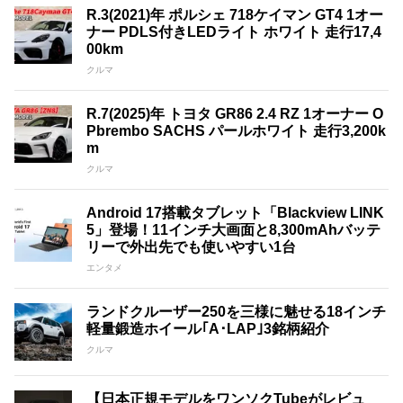
R.3(2021)年 ポルシェ 718ケイマン GT4 1オー
ナー PDLS付きLEDライト ホワイト 走行17,4
00km
クルマ
R.7(2025)年 トヨタ GR86 2.4 RZ 1オーナー O
Pbrembo SACHS パールホワイト 走行3,200k
m
クルマ
Android 17搭載タブレット「Blackview LINK
5」登場！11インチ大画面と8,300mAhバッテ
リーで外出先でも使いやすい1台
エンタメ
ランドクルーザー250を三様に魅せる18インチ
軽量鍛造ホイール｢A･LAP｣3銘柄紹介
クルマ
【日本正規モデルをワンソクTubeがレビュ