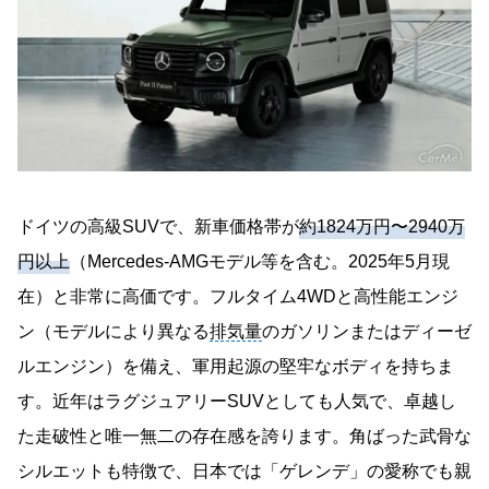
ドイツの高級SUVで、新車価格帯が
約1824万円〜2940万
円以上
（Mercedes-AMGモデル等を含む。2025年5月現
在）と非常に高価です。フルタイム4WDと高性能エンジ
ン（モデルにより異なる
排気量
のガソリンまたはディーゼ
ルエンジン）を備え、軍用起源の堅牢なボディを持ちま
す。近年はラグジュアリーSUVとしても人気で、卓越し
た走破性と唯一無二の存在感を誇ります。角ばった武骨な
シルエットも特徴で、日本では「ゲレンデ」の愛称でも親