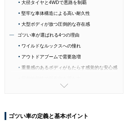
大径タイヤと4WDで悪路を制覇
堅牢な車体構造による高い耐久性
大型ボディが放つ圧倒的な存在感
ゴツい車が選ばれる4つの理由
ワイルドなルックスへの憧れ
アウトドアブームで需要急増
重量感のあるボディがもたらす感覚的な安心感
圧倒的個性で所有欲を満たす
厳選！ゴツい車おすすめ5モデル【価格・特徴付
き】
トヨタ・ランドクルーザー｜世界基準のフラッ
グシップSUV
ゴツい車の定義と基本ポイント
スズキ・ジムニー／シエラ｜小さな本格オフロ