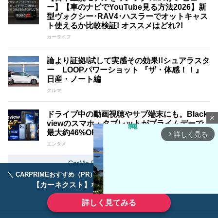
ー】【車のナビでYouTube見る方法2026】新
型ヴォクシー･RAV4･ハスラーでオットキャス
ト使えるか比較検証! オススメはどれ?!
カーライフ
論より証拠!試して実感その効果!!シュアラスタ
ー LOOPパワーショット 『ザ・体感！！』
日産・ノート編
クルマ
ドライブ中の動画視聴やサブ端末にも。Black
close
viewのスマホ・タブレットがプライムデーで
最大約46%OFF相当に
詳しく見る
arrow_forward_ios
エンタメ
CarMe Proをもっと見る
＼ CARPRIMEおすすめ（PR） ／
ディーラーで手放すのはもったいない！
【カーネクスト】ならどんなクルマも高価買取
詳しく見てみる