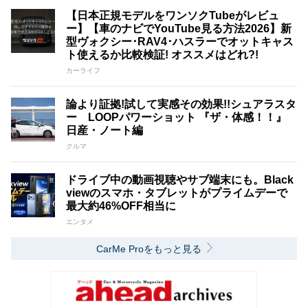
【日本正規モデルをワンソクTubeがレビュ
ー】【車のナビでYouTube見る方法2026】新
型ヴォクシー･RAV4･ハスラーでオットキャス
ト使えるか比較検証! オススメはどれ?!
カーライフ
論より証拠!試して実感その効果!!シュアラスタ
ー LOOPパワーショット 『ザ・体感！！』
日産・ノート編
クルマ
ドライブ中の動画視聴やサブ端末にも。Black
viewのスマホ・タブレットがプライムデーで
最大約46%OFF相当に
エンタメ
CarMe Proをもっと見る