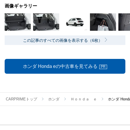
画像ギャラリー
この記事のすべての画像を表示する（6枚）
ホンダ Honda eの中古車を見てみる
PR
CARPRIMEトップ
ホンダ
Ｈｏｎｄａ ｅ
ホンダ Hon