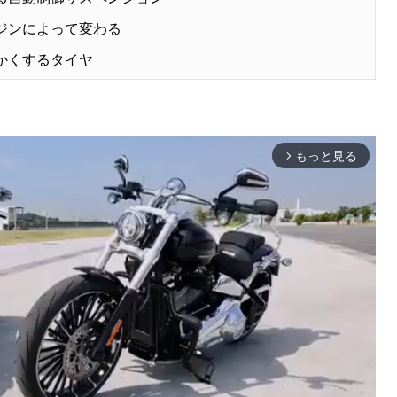
ンジンによって変わる
かくするタイヤ
もっと見る
arrow_forward_ios