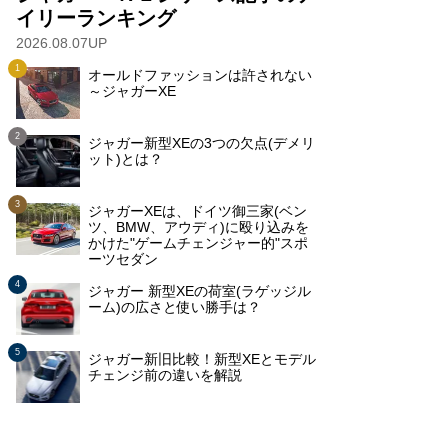
イリーランキング
2026.08.07UP
オールドファッションは許されない
～ジャガーXE
ジャガー新型XEの3つの欠点(デメリ
ット)とは？
ジャガーXEは、ドイツ御三家(ベン
ツ、BMW、アウディ)に殴り込みを
かけた"ゲームチェンジャー的"スポ
ーツセダン
ジャガー 新型XEの荷室(ラゲッジル
ーム)の広さと使い勝手は？
ジャガー新旧比較！新型XEとモデル
チェンジ前の違いを解説