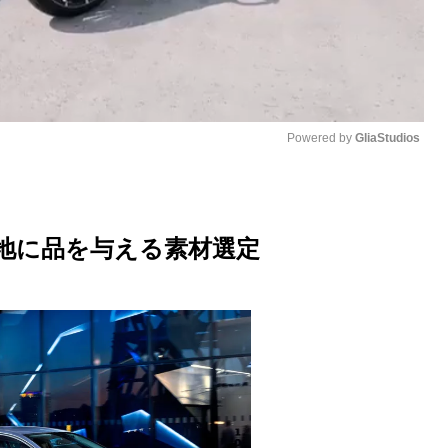
Powered by 
GliaStudios
M
u
心地に品を与える素材選定
t
e