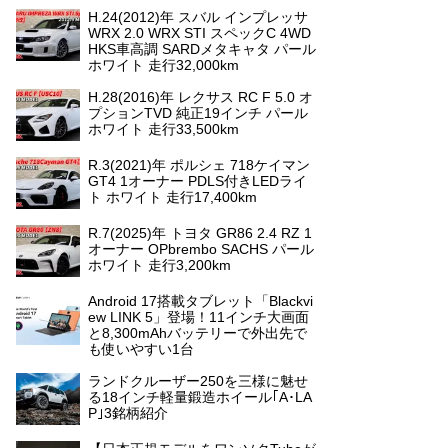
H.24(2012)年 スバル インプレッサ
WRX 2.0 WRX STI スペックC 4WD
HKS車高調 SARDメタキャタ パール
ホワイト 走行32,000km
H.28(2016)年 レクサス RC F 5.0 オ
プションTVD 純正19インチ パール
ホワイト 走行33,500km
R.3(2021)年 ポルシェ 718ケイマン
GT4 1オーナー PDLS付きLEDライ
ト ホワイト 走行17,400km
R.7(2025)年 トヨタ GR86 2.4 RZ 1
オーナー OPbrembo SACHS パール
ホワイト 走行3,200km
Android 17搭載タブレット「Blackvi
ew LINK 5」登場！11インチ大画面
と8,300mAhバッテリーで外出先で
も使いやすい1台
ランドクルーザー250を三様に魅せ
る18インチ軽量鍛造ホイール｢A･LA
P｣3銘柄紹介