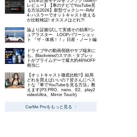
【日本正規モデルをワンソクTubeが
レビュー】【車のナビでYouTube見
る方法2026】新型ヴォクシー･RAV
4･ハスラーでオットキャスト使える
か比較検証! オススメはどれ?!
論より証拠!試して実感その効果!!シ
ュアラスター LOOPパワーショッ
ト 『ザ・体感！！』日産・ノート編
ドライブ中の動画視聴やサブ端末に
も。Blackviewのスマホ・タブレッ
トがプライムデーで最大約46%OFF
相当に
【オットキャスト徹底比較!!】結局
どれを買えばいいの？皆さんにベス
トな『車でYouTubeを見る方法』教
えます(P3 PRO、nano、E2、play2
videoUltra、Mirror Touch)
CarMe Proをもっと見る