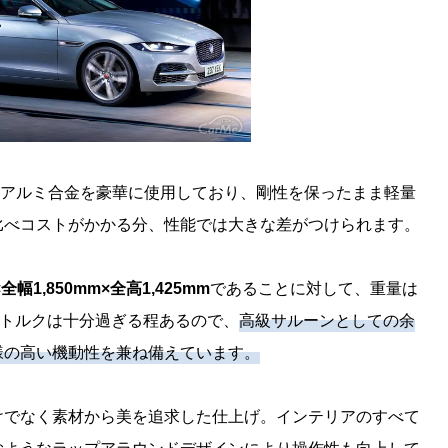
上にアルミ合金を豪華に使用しており、剛性を保ったまま軽量
比べコストがかかる分、性能では大きな差がつけられます。
×全幅1,850mm×全高1,425mm
であることに対して、重量は
トルクは十分過ぎる程あるので、
高級サルーンとしての余
様の高い機動性を兼ね備えています。
けでなく素材から美を追求した仕上げ。インテリアのすべて