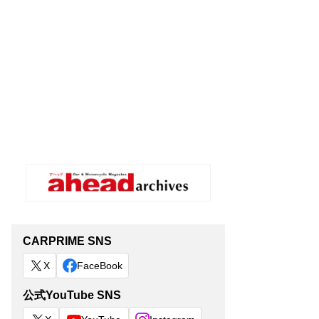
CARPRIME SNS
X
FaceBook
公式YouTube SNS