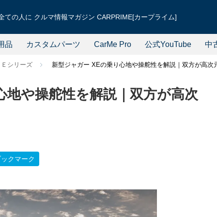
ての人に クルマ情報マガジン CARPRIME[カープライム]
用品
カスタムパーツ
CarMe Pro
公式YouTube
中
ＸＥシリーズ
新型ジャガー XEの乗り心地や操舵性を解説｜双方が高次
り心地や操舵性を解説｜双方が高次
ブックマーク