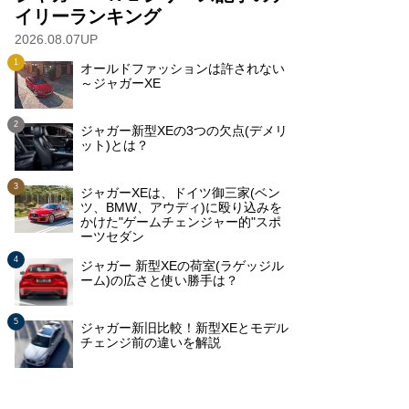
イリーランキング
2026.08.07UP
オールドファッションは許されない
～ジャガーXE
ジャガー新型XEの3つの欠点(デメリ
ット)とは？
ジャガーXEは、ドイツ御三家(ベン
ツ、BMW、アウディ)に殴り込みを
かけた"ゲームチェンジャー的"スポ
ーツセダン
ジャガー 新型XEの荷室(ラゲッジル
ーム)の広さと使い勝手は？
ジャガー新旧比較！新型XEとモデル
チェンジ前の違いを解説