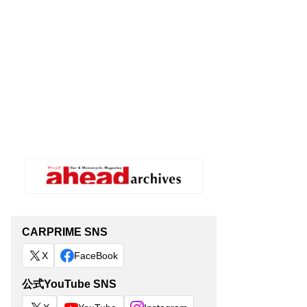
CARPRIME SNS
X
FaceBook
公式YouTube SNS