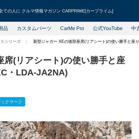
ての人に クルマ情報マガジン CARPRIME[カープライム]
用品
カスタムパーツ
CarMe Pro
公式YouTube
中
ＸＥシリーズ
新型ジャガー XEの後部座席(リアシート)の使い勝手と座り心地を
座席(リアシート)の使い勝手と座
C・LDA-JA2NA)
ブックマーク