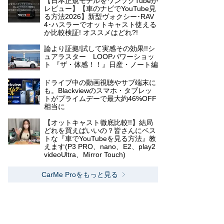
【日本正規モデルをワンソクTubeが
レビュー】【車のナビでYouTube見
る方法2026】新型ヴォクシー･RAV
4･ハスラーでオットキャスト使える
か比較検証! オススメはどれ?!
論より証拠!試して実感その効果!!シ
ュアラスター LOOPパワーショッ
ト 『ザ・体感！！』日産・ノート編
ドライブ中の動画視聴やサブ端末に
も。Blackviewのスマホ・タブレッ
トがプライムデーで最大約46%OFF
相当に
【オットキャスト徹底比較!!】結局
どれを買えばいいの？皆さんにベス
トな『車でYouTubeを見る方法』教
えます(P3 PRO、nano、E2、play2
videoUltra、Mirror Touch)
CarMe Proをもっと見る