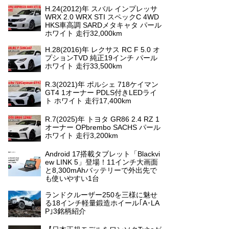
H.24(2012)年 スバル インプレッサ
WRX 2.0 WRX STI スペックC 4WD
HKS車高調 SARDメタキャタ パール
ホワイト 走行32,000km
H.28(2016)年 レクサス RC F 5.0 オ
プションTVD 純正19インチ パール
ホワイト 走行33,500km
R.3(2021)年 ポルシェ 718ケイマン
GT4 1オーナー PDLS付きLEDライ
ト ホワイト 走行17,400km
R.7(2025)年 トヨタ GR86 2.4 RZ 1
オーナー OPbrembo SACHS パール
ホワイト 走行3,200km
Android 17搭載タブレット「Blackvi
ew LINK 5」登場！11インチ大画面
と8,300mAhバッテリーで外出先で
も使いやすい1台
ランドクルーザー250を三様に魅せ
る18インチ軽量鍛造ホイール｢A･LA
P｣3銘柄紹介