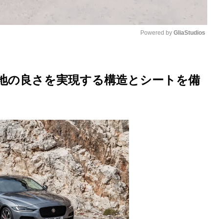
Powered by 
GliaStudios
M
u
心地の良さを実現する構造とシートを備
t
e