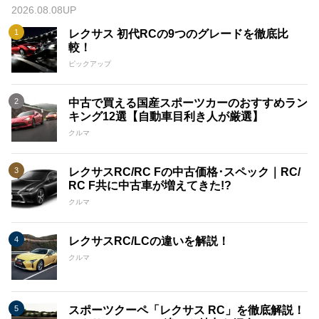
2026.08.08UP
レクサス 初代RCの9つのグレードを徹底比
較！
ピックアップ
中古で買える国産スポーツカーのおすすめラン
キング12選【自動車目利き人が厳選】
クルマ
レクサスRC/RC Fの中古価格･スペック｜RC/
RC F共に中古車が増えてきた!?
クルマ
レクサスRC/LCの違いを解説！
クルマ
スポーツクーペ「レクサス RC」を徹底解説！