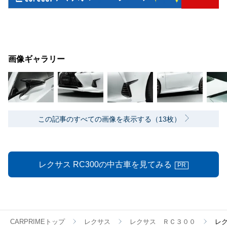
画像ギャラリー
この記事のすべての画像を表示する（13枚）
レクサス RC300の中古車を見てみる
PR
CARPRIMEトップ
レクサス
レクサス ＲＣ３００
レ