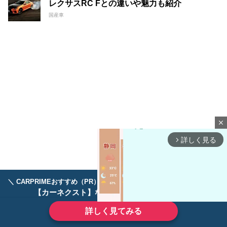
レクサスRC Fとの違いや魅力も紹介
国産車
close
詳しく見る
arrow_forward_ios
＼ CARPRIMEおすすめ（PR） ／
ディーラーで手放すのはもったいない！
【カーネクスト】ならどんなクルマも高価買取
詳しく見てみる