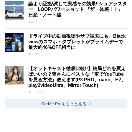
論より証拠!試して実感その効果!!シュアラスタ
ー LOOPパワーショット 『ザ・体感！！』
日産・ノート編
クルマ
ドライブ中の動画視聴やサブ端末にも。Black
viewのスマホ・タブレットがプライムデーで
最大約46%OFF相当に
エンタメ
【オットキャスト徹底比較!!】結局どれを買え
ばいいの？皆さんにベストな『車でYouTube
を見る方法』教えます(P3 PRO、nano、E2、
play2videoUltra、Mirror Touch)
カーライフ
CarMe Proをもっと見る