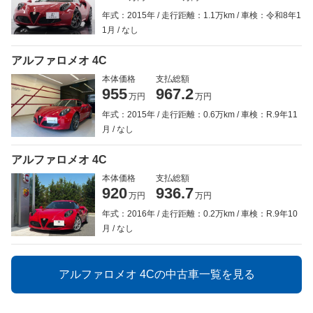
年式：2015年
走行距離：1.1万km
車検：令和8年1
1月
なし
アルファロメオ 4C
本体価格
支払総額
955
967.2
万円
万円
年式：2015年
走行距離：0.6万km
車検：R.9年11
月
なし
アルファロメオ 4C
本体価格
支払総額
920
936.7
万円
万円
年式：2016年
走行距離：0.2万km
車検：R.9年10
月
なし
アルファロメオ 4Cの中古車一覧を見る