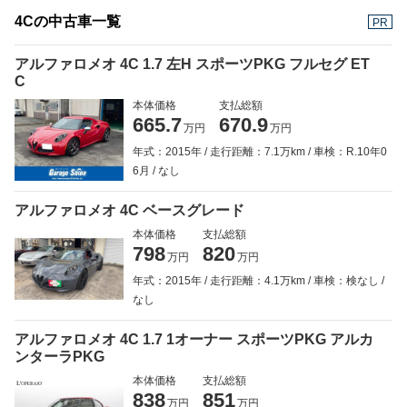
4Cの中古車一覧
PR
アルファロメオ 4C 1.7 左H スポーツPKG フルセグ ET
C
本体価格
支払総額
665.7
670.9
万円
万円
年式：2015年
走行距離：7.1万km
車検：R.10年0
6月
なし
アルファロメオ 4C ベースグレード
本体価格
支払総額
798
820
万円
万円
年式：2015年
走行距離：4.1万km
車検：検なし
なし
アルファロメオ 4C 1.7 1オーナー スポーツPKG アルカ
ンターラPKG
本体価格
支払総額
838
851
万円
万円