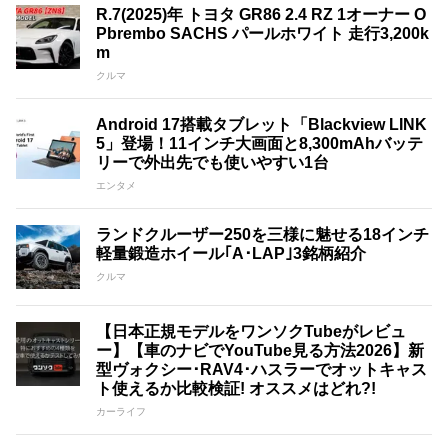
R.7(2025)年 トヨタ GR86 2.4 RZ 1オーナー O
Pbrembo SACHS パールホワイト 走行3,200k
m
クルマ
Android 17搭載タブレット「Blackview LINK
5」登場！11インチ大画面と8,300mAhバッテ
リーで外出先でも使いやすい1台
エンタメ
ランドクルーザー250を三様に魅せる18インチ
軽量鍛造ホイール｢A･LAP｣3銘柄紹介
クルマ
【日本正規モデルをワンソクTubeがレビュ
ー】【車のナビでYouTube見る方法2026】新
型ヴォクシー･RAV4･ハスラーでオットキャス
ト使えるか比較検証! オススメはどれ?!
カーライフ