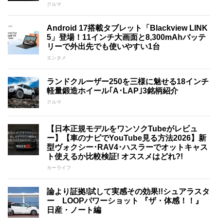
クルマ
Android 17搭載タブレット「Blackview LINK
5」登場！11インチ大画面と8,300mAhバッテ
リーで外出先でも使いやすい1台
エンタメ
ランドクルーザー250を三様に魅せる18インチ
軽量鍛造ホイール｢A･LAP｣3銘柄紹介
クルマ
【日本正規モデルをワンソクTubeがレビュ
ー】【車のナビでYouTube見る方法2026】新
型ヴォクシー･RAV4･ハスラーでオットキャス
ト使えるか比較検証! オススメはどれ?!
カーライフ
論より証拠!試して実感その効果!!シュアラスタ
ー LOOPパワーショット 『ザ・体感！！』
日産・ノート編