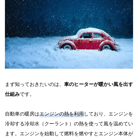
冬の車内で「やってはいけない」NG行動は？
凍ったフロントガラスに熱湯をかける
密閉した車内でのアイドリング長時間放置
エンジン高回転での無理な暖気
まとめ
まず知っておきたいのは、
車のヒーターが暖かい風を出す
仕組み
です。
自動車の暖房は
エンジンの熱を利用
しており、エンジンを
冷却する冷却水（クーラント）の熱を使って風を温めてい
ます。エンジンを始動して燃料を燃やすとエンジン本体が