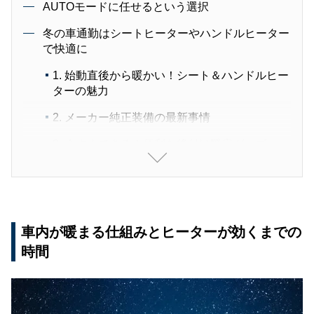
AUTOモードに任せるという選択
冬の車通勤はシートヒーターやハンドルヒーター
で快適に
1. 始動直後から暖かい！シート＆ハンドルヒー
ターの魅力
2. メーカー純正装備の最新事情
3. 今すぐできる！便利な後付け暖房グッズ
車内の寒さを防ぐ便利グッズ＆工夫いろいろ
フロントガラスの凍結防止カバー
車載用ファンヒーター
車内が暖まる仕組みとヒーターが効くまでの
時間
電気毛布（車載ホットブランケット）
使い捨てカイロ＆充電式カイロ
適切な服装