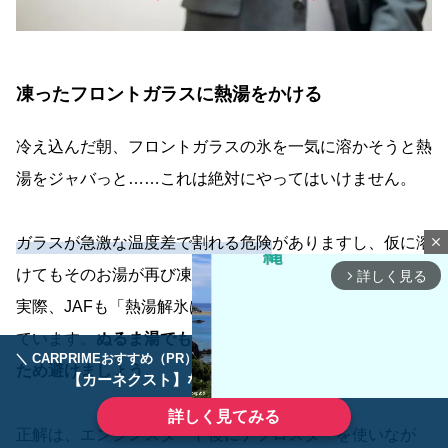
凍ったフロントガラスに熱湯をかける
冷え込んだ朝、フロントガラスの氷を一気に溶かそうと熱
湯をジャバっと……これは絶対にやってはいけません。
ガラスが急激な温度差で割れる危険
がありますし、仮に溶
close
けてもそのお湯が再び凍り付いてしまう恐れがあります。
詳しく見る
arrow_forward_ios
実際、JAFも「熱湯解氷は最悪ガラスが割れる」と警告し
ています。
ぬるま湯でも再凍結やひび割れのリスクがある
＼ CARPRIMEおすすめ（PR） ／
ディーラーで手放すのはもったいない！
ため避けましょう
。
【カーネクスト】ならどんなクルマも高価買取
詳しく見てみる
正解は、エンジンスタート後にデフロスターを使いなが