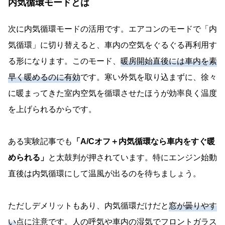
内気循環モードとは
次に内気循環モードの活用です。エアコンのモードで「内
気循環」に切り替えると、車内の空気をぐるぐる再利用す
る形になります。このモード、
暖房開始直後には車内を素
早く暖めるのに有効
です。寒い外気を取り込まずに、徐々
に暖まってきた室内空気を循環させたほうが効率良く温度
を上げられるからです。
ある実験記事でも
「A/Cオフ＋内気循環なら車内をすぐ暖
められる」
と太鼓判が押されています。特にエンジン始動
直後は内気循環にして温風が出るのを待ちましょう。
ただしデメリットもあり、内気循環だけだと
窓が曇りやす
い
点に注意です。人の呼気や車内の湿気でフロントガラス