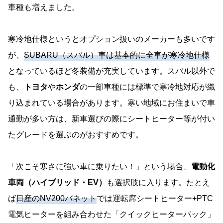
車種も増えました。
寒冷地仕様というとオプション扱いのメーカーも多いです
が、
SUBARU（スバル）車は基本的に全車が寒冷地仕様
となっているほど冬装備が充実しています。スバル以外で
も、
トヨタ
や
ホンダ
の一部車種には標準で寒冷地対応が織
り込まれている場合があります。寒い地域にお住まいで車
通勤が多い方は、新車選びの際にシートヒーター等が付い
たグレードを選ぶのがおすすめです。
「次こそ寒さに強い車に乗りたい！」という場合、
電動化
車両（ハイブリッド・EV）
も選択肢に入ります。たとえ
ば
日産のNV200バネット
では運転席シートヒーター+PTC
電気ヒーターを組み合わせた「クイックヒーターパック」