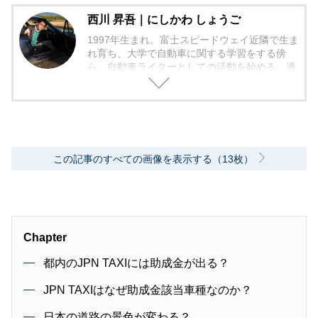
西川 昇吾｜にしかわ しょうご
1997年生まれ。富士スピードウェイ近隣で生ま
れ育ち、大学で自動車に関する学習をする傍
ら、自動車ライターとしての活動を始める。過
去にはコミュニティFMのモータースポーツコ
ーナーにてレギュラー出演経験あり。「書くこ
と、喋ることで自動車やモータースポーツの面
白さを伝える」を目標とし、様々なジャンルの
ライティングや企画に挑戦中。
この記事のすべての画像を表示する（13枚）
Chapter
都内のJPN TAXIには助成金が出る？
JPN TAXIはなぜ助成金該当車種なのか？
日本の道路の景色が変わる？