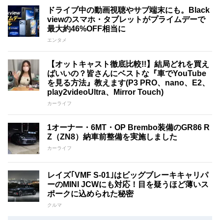
ドライブ中の動画視聴やサブ端末にも。Black
viewのスマホ・タブレットがプライムデーで
最大約46%OFF相当に
エンタメ
【オットキャスト徹底比較!!】結局どれを買え
ばいいの？皆さんにベストな『車でYouTube
を見る方法』教えます(P3 PRO、nano、E2、
play2videoUltra、Mirror Touch)
カーライフ
1オーナー・6MT・OP Brembo装備のGR86 R
Z（ZN8）納車前整備を実施しました
カーライフ
レイズ｢VMF S-01｣はビッグブレーキキャリパ
ーのMINI JCWにも対応！目を疑うほど薄いス
ポークに込められた秘密
クルマ