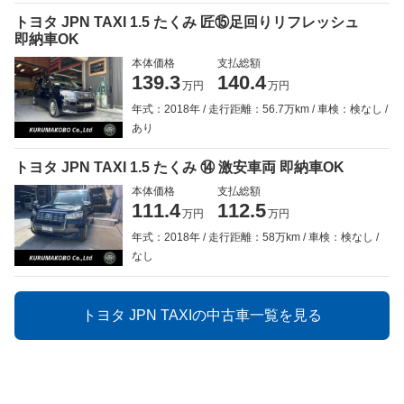
トヨタ JPN TAXI 1.5 たくみ 匠⑮足回りリフレッシュ
即納車OK
本体価格
支払総額
139.3
140.4
万円
万円
年式：2018年
走行距離：56.7万km
車検：検なし
あり
トヨタ JPN TAXI 1.5 たくみ ⑭ 激安車両 即納車OK
本体価格
支払総額
111.4
112.5
万円
万円
年式：2018年
走行距離：58万km
車検：検なし
なし
トヨタ JPN TAXIの中古車一覧を見る