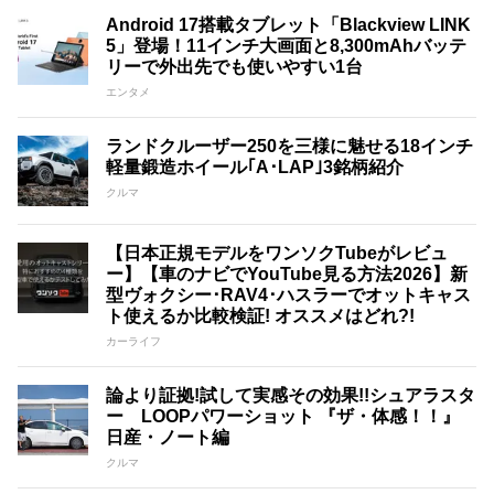
Android 17搭載タブレット「Blackview LINK
5」登場！11インチ大画面と8,300mAhバッテ
リーで外出先でも使いやすい1台
エンタメ
ランドクルーザー250を三様に魅せる18インチ
軽量鍛造ホイール｢A･LAP｣3銘柄紹介
クルマ
【日本正規モデルをワンソクTubeがレビュ
ー】【車のナビでYouTube見る方法2026】新
型ヴォクシー･RAV4･ハスラーでオットキャス
ト使えるか比較検証! オススメはどれ?!
カーライフ
論より証拠!試して実感その効果!!シュアラスタ
ー LOOPパワーショット 『ザ・体感！！』
日産・ノート編
クルマ