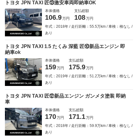
トヨタ JPN TAXI 匠⑬激安車両即納車OK
本体価格
支払総額
106.9
108
万円
万円
年式：2018年
走行距離：55.5万km
車検：検なし
あり
トヨタ JPN TAXI 1.5 たくみ 深藍 匠⑩新品エンジン 即
納車ok
本体価格
支払総額
159
175.9
万円
万円
年式：2019年
走行距離：51.2万km
車検：検なし
あり
トヨタ JPN TAXI 匠⑫新品エンジン ガンメタ塗装 即納
車
本体価格
支払総額
170
171.1
万円
万円
年式：2018年
走行距離：59.9万km
車検：検なし
あり