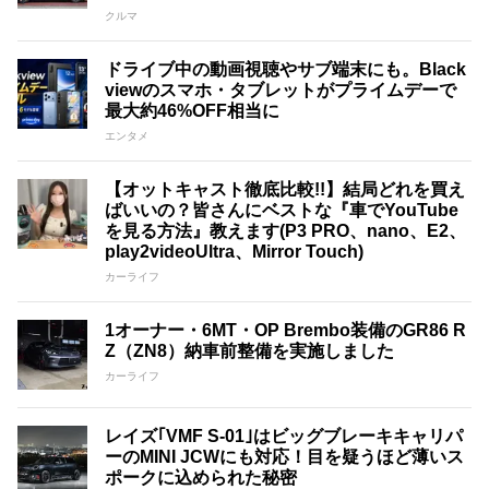
クルマ
ドライブ中の動画視聴やサブ端末にも。Black
viewのスマホ・タブレットがプライムデーで
最大約46%OFF相当に
エンタメ
【オットキャスト徹底比較!!】結局どれを買え
ばいいの？皆さんにベストな『車でYouTube
を見る方法』教えます(P3 PRO、nano、E2、
play2videoUltra、Mirror Touch)
カーライフ
1オーナー・6MT・OP Brembo装備のGR86 R
Z（ZN8）納車前整備を実施しました
カーライフ
レイズ｢VMF S-01｣はビッグブレーキキャリパ
ーのMINI JCWにも対応！目を疑うほど薄いス
ポークに込められた秘密