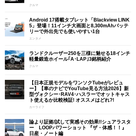
クルマ
Android 17搭載タブレット「Blackview LINK
5」登場！11インチ大画面と8,300mAhバッテ
リーで外出先でも使いやすい1台
エンタメ
ランドクルーザー250を三様に魅せる18インチ
軽量鍛造ホイール｢A･LAP｣3銘柄紹介
クルマ
【日本正規モデルをワンソクTubeがレビュ
ー】【車のナビでYouTube見る方法2026】新
型ヴォクシー･RAV4･ハスラーでオットキャス
ト使えるか比較検証! オススメはどれ?!
カーライフ
論より証拠!試して実感その効果!!シュアラスタ
ー LOOPパワーショット 『ザ・体感！！』
日産・ノート編