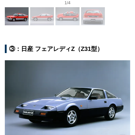
1
/
4
③：日産 フェアレディZ（Z31型）