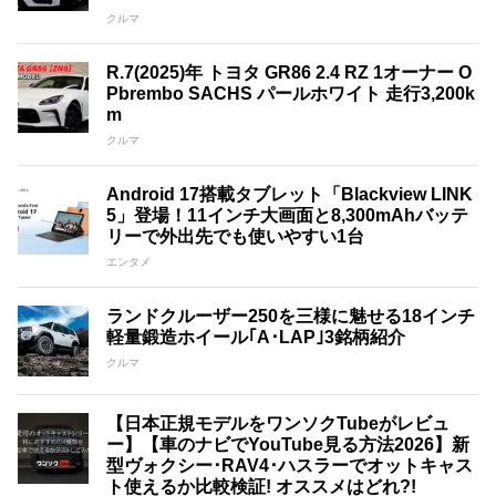
クルマ
R.7(2025)年 トヨタ GR86 2.4 RZ 1オーナー O
Pbrembo SACHS パールホワイト 走行3,200k
m
クルマ
Android 17搭載タブレット「Blackview LINK
5」登場！11インチ大画面と8,300mAhバッテ
リーで外出先でも使いやすい1台
エンタメ
ランドクルーザー250を三様に魅せる18インチ
軽量鍛造ホイール｢A･LAP｣3銘柄紹介
クルマ
【日本正規モデルをワンソクTubeがレビュ
ー】【車のナビでYouTube見る方法2026】新
型ヴォクシー･RAV4･ハスラーでオットキャス
ト使えるか比較検証! オススメはどれ?!