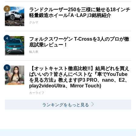
ランドクルーザー250を三様に魅せる18インチ
軽量鍛造ホイール｢A･LAP｣3銘柄紹介
クルマ
フォルクスワーゲン T-Crossを3人のプロが徹
底試乗レビュー！
輸入車
【オットキャスト徹底比較!!】結局どれを買え
ばいいの？皆さんにベストな『車でYouTube
を見る方法』教えます(P3 PRO、nano、E2、
play2videoUltra、Mirror Touch)
カーライフ
ランキングをもっと見る