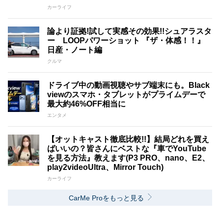
カーライフ
論より証拠!試して実感その効果!!シュアラスタ
ー LOOPパワーショット 『ザ・体感！！』
日産・ノート編
クルマ
ドライブ中の動画視聴やサブ端末にも。Black
viewのスマホ・タブレットがプライムデーで
最大約46%OFF相当に
エンタメ
【オットキャスト徹底比較!!】結局どれを買え
ばいいの？皆さんにベストな『車でYouTube
を見る方法』教えます(P3 PRO、nano、E2、
play2videoUltra、Mirror Touch)
カーライフ
CarMe Proをもっと見る