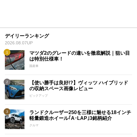
デイリーランキング
2026.08.07UP
マツダ2のグレードの違いを徹底解説｜狙い目
は特別仕様車！
国産車
【使い勝手は良好!?】ヴィッツ ハイブリッド
の収納スペース画像レビュー
ピックアップ
ランドクルーザー250を三様に魅せる18インチ
軽量鍛造ホイール｢A･LAP｣3銘柄紹介
クルマ