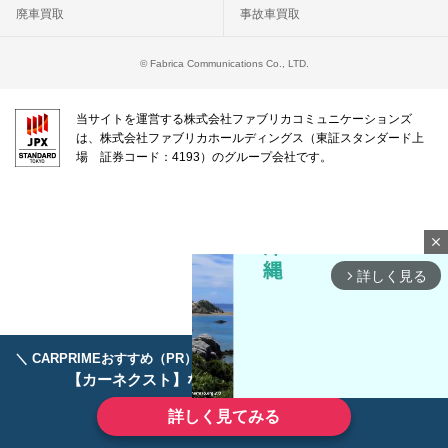
廃車買取
事故車買取
© Fabrica Communications Co., LTD.
当サイトを運営する株式会社ファブリカコミュニケーションズ
は、株式会社ファブリカホールディングス（東証スタンダード上
場 証券コード：4193）のグループ会社です。
close
詳しく見る
arrow_forward_ios
＼ CARPRIMEおすすめ（PR） ／
ディーラーで手放すのはもったいない！
【カーネクスト】ならどんなクルマも高価買取
詳しく見てみる