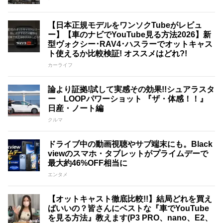
【日本正規モデルをワンソクTubeがレビュ
ー】【車のナビでYouTube見る方法2026】新
型ヴォクシー･RAV4･ハスラーでオットキャス
ト使えるか比較検証! オススメはどれ?!
カーライフ
論より証拠!試して実感その効果!!シュアラスタ
ー LOOPパワーショット 『ザ・体感！！』
日産・ノート編
クルマ
ドライブ中の動画視聴やサブ端末にも。Black
viewのスマホ・タブレットがプライムデーで
最大約46%OFF相当に
エンタメ
【オットキャスト徹底比較!!】結局どれを買え
ばいいの？皆さんにベストな『車でYouTube
を見る方法』教えます(P3 PRO、nano、E2、