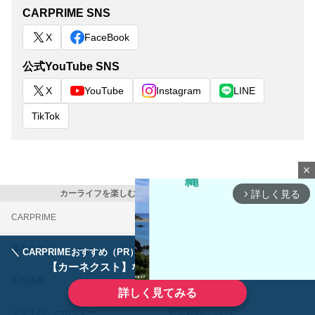
CARPRIME SNS
X
FaceBook
公式YouTube SNS
X
YouTube
Instagram
LINE
TikTok
close
カーライフを楽しむ全ての人に クルマ情報マガジン
詳しく見る
arrow_forward_ios
CARPRIME
カスタムCarMe
運営会社
お問い合わせ
＼ CARPRIMEおすすめ（PR） ／
ディーラーで手放すのはもったいない！
【カーネクスト】ならどんなクルマも高価買取
広告掲載
利用規約
詳しく見てみる
プライバシーポリシー
外部送信について