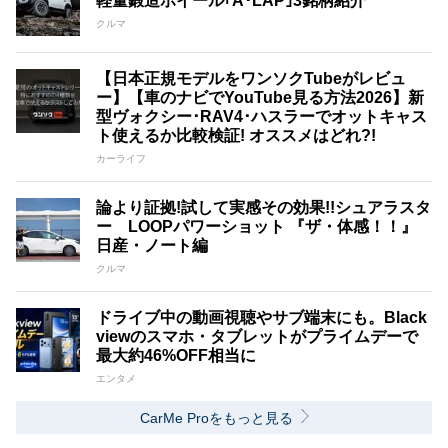
軽量鍛造ホイール｢A･LAP｣3銘柄紹介
クルマ
【日本正規モデルをワンソクTubeがレビュ
ー】【車のナビでYouTube見る方法2026】新
型ヴォクシー･RAV4･ハスラーでオットキャス
ト使えるか比較検証! オススメはどれ?!
カーライフ
論より証拠!試して実感その効果!!シュアラスタ
ー LOOPパワーショット 『ザ・体感！！』
日産・ノート編
クルマ
ドライブ中の動画視聴やサブ端末にも。Black
viewのスマホ・タブレットがプライムデーで
最大約46%OFF相当に
エンタメ
CarMe Proをもっと見る