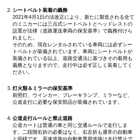
シートベルト装着の義務
2021年4月1日の法改正により、新たに製造される全て
のミニカーには三点式シートベルトとヘッドレストの
設置が法律（道路運送車両の保安基準）で義務付けら
れました。
そのため、現在レンタルされている車両には必ずシー
トベルトが装備されています。車両にシートベルトが
装備されている以上、道路交通法に基づきその着用も
義務となりますので、走行中は必ず正しく装着してく
ださい。
灯火類＆ミラーの保安基準
前照灯、ウインカー、ブレーキランプ、ミラーなど、
公道走行に必要な保安部品が装備されています。
公道走行ルールと禁止道路
公道カートは普通の車と同じ交通ルールで走行しま
す。二段階右折の必要はなく、右左折も通常の自動車
と同様です。高速道路や自動車専用道路は走行禁止で