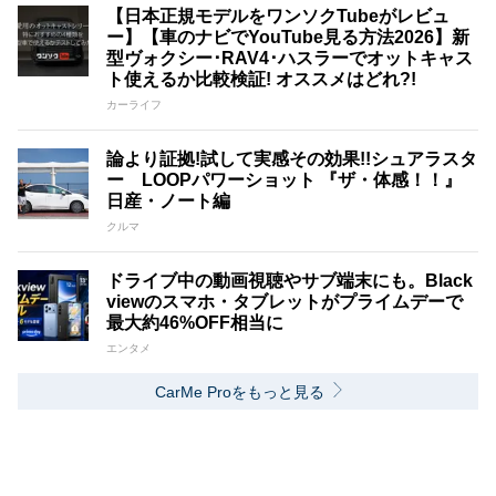
【日本正規モデルをワンソクTubeがレビュ
ー】【車のナビでYouTube見る方法2026】新
型ヴォクシー･RAV4･ハスラーでオットキャス
ト使えるか比較検証! オススメはどれ?!
カーライフ
論より証拠!試して実感その効果!!シュアラスタ
ー LOOPパワーショット 『ザ・体感！！』
日産・ノート編
クルマ
ドライブ中の動画視聴やサブ端末にも。Black
viewのスマホ・タブレットがプライムデーで
最大約46%OFF相当に
エンタメ
CarMe Proをもっと見る