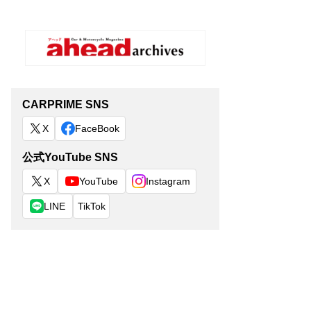
CARPRIME SNS
X
FaceBook
公式YouTube SNS
X
YouTube
Instagram
LINE
TikTok