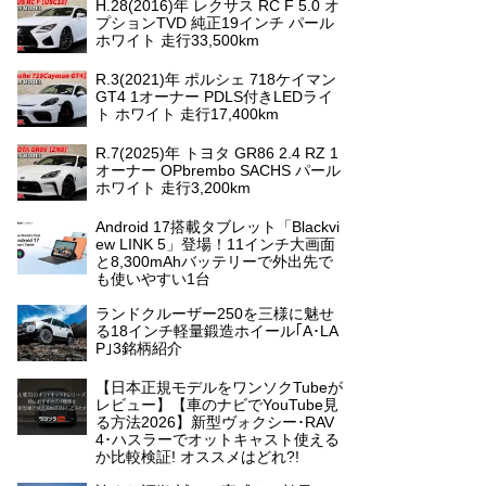
H.28(2016)年 レクサス RC F 5.0 オ
プションTVD 純正19インチ パール
ホワイト 走行33,500km
R.3(2021)年 ポルシェ 718ケイマン
GT4 1オーナー PDLS付きLEDライ
ト ホワイト 走行17,400km
R.7(2025)年 トヨタ GR86 2.4 RZ 1
オーナー OPbrembo SACHS パール
ホワイト 走行3,200km
Android 17搭載タブレット「Blackvi
ew LINK 5」登場！11インチ大画面
と8,300mAhバッテリーで外出先で
も使いやすい1台
ランドクルーザー250を三様に魅せ
る18インチ軽量鍛造ホイール｢A･LA
P｣3銘柄紹介
【日本正規モデルをワンソクTubeが
レビュー】【車のナビでYouTube見
る方法2026】新型ヴォクシー･RAV
4･ハスラーでオットキャスト使える
か比較検証! オススメはどれ?!