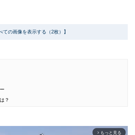
べての画像を表示する（2枚）】
ー
は？
もっと見る
arrow_forward_ios