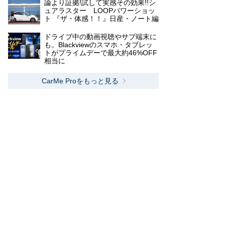
論より証拠!試して実感その効果!!シ
ュアラスター LOOPパワーショッ
ト 『ザ・体感！！』日産・ノート編
ドライブ中の動画視聴やサブ端末に
も。Blackviewのスマホ・タブレッ
トがプライムデーで最大約46%OFF
相当に
CarMe Proをもっと見る