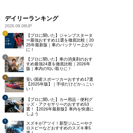
デイリーランキング
2026.08.08UP
【プロに聞いた】ジャンプスタータ
ー最強おすすめ11選を徹底比較｜20
25年最新版｜車のバッテリー上がり
に！
【プロに聞いた】車の消臭剤のおす
すめ最強24選を徹底比較｜2026年
版｜車内の匂い取りに！
安い国産スポーツカーおすすめ17選
【2025年版】｜手頃だけどかっこい
い！
【プロに聞いた】カー用品・便利グ
ッズ・アクセサリーのおすすめ53
選！【2026年最新版】車内を快適に
しよう
スズキがアツイ！新型ジムニーやク
ロスビーなどおすすめのスズキ車5
選！