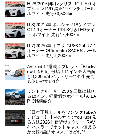
H.28(2016)年 レクサス RC F 5.0 オ
プションTVD 純正19インチ パール
ホワイト 走行33,500km
R.3(2021)年 ポルシェ 718ケイマン
GT4 1オーナー PDLS付きLEDライ
ト ホワイト 走行17,400km
R.7(2025)年 トヨタ GR86 2.4 RZ 1
オーナー OPbrembo SACHS パール
ホワイト 走行3,200km
Android 17搭載タブレット「Blackvi
ew LINK 5」登場！11インチ大画面
と8,300mAhバッテリーで外出先で
も使いやすい1台
ランドクルーザー250を三様に魅せ
る18インチ軽量鍛造ホイール｢A･LA
P｣3銘柄紹介
【日本正規モデルをワンソクTubeが
レビュー】【車のナビでYouTube見
る方法2026】新型ヴォクシー･RAV
4･ハスラーでオットキャスト使える
か比較検証! オススメはどれ?!