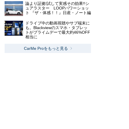
論より証拠!試して実感その効果!!シ
ュアラスター LOOPパワーショッ
ト 『ザ・体感！！』日産・ノート編
ドライブ中の動画視聴やサブ端末に
も。Blackviewのスマホ・タブレッ
トがプライムデーで最大約46%OFF
相当に
CarMe Proをもっと見る