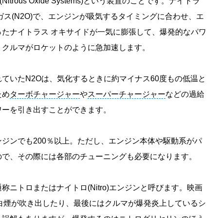
rous Oxide Systems)という装置のことです。ナイトラ
ス(N2O)で、エンジンが吸気するタイミングに合わせ、エ
たナイトラス オキサイドが一気に膨張して、爆発的なパワ
、クルマがロケットのように急加速します。
ていたN2Oは、気化するときに約マイナス60度もの低温と
ため
ターボチャージャー
や
スーパーチャージャー
などの過給
ワーを引き出すことができます。
ジンでも200％以上。ただし、エンジン本体や駆動系がパ
ので、その際には各部のチューニングも必要になります。
ニトロまたはナイトロ(Nitro)エンジンと呼びます。映画
白煙が吹き出したり、最後にはクルマが爆発炎上しているシ