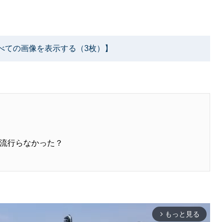
べての画像を表示する（3枚）】
流行らなかった？
もっと見る
arrow_forward_ios