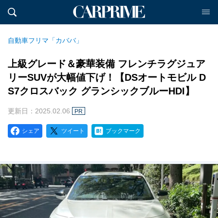
自動車フリマ「カババ」
上級グレード＆豪華装備 フレンチラグジュア
リーSUVが大幅値下げ！【DSオートモビル D
S7クロスバック グランシックブルーHDI】
更新日：2025.02.06
PR
シェア
ツイート
ブックマーク