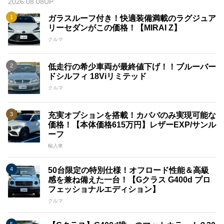
2026.08.08UP
ガラスルーフ付き！快適装備満載のラグジュア
リーセダンがこの価格！【MIRAI Z】
クルマ
低走行の希少車両が最終値下げ！！ブルーバー
ドシルフィ 18Viリミテッド
クルマ
充実オプションを搭載！カババのみ実現可能な
価格！【本体価格615万円】レザーEXP/サンル
ーフ
輸入車
50台限定の特別仕様！オフロード性能＆高級
感を兼ね備えた一台！【Gクラス G400d プロ
フェッショナルエディション】
クルマ