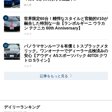
輸入車
世界限定60台！精悍なスタイルと官能的V10が
融合した特別な一台【ランボルギーニ ウラカ
ン テクニカ 60th Anniversary】
クルマ
パノラマサンルーフ＆有償ミトスブラックメタ
リック。ワンオーナーでディーラー点検済みの
安心【アウディ A5スポーツバック 40TDI クワ
トロ Sライン】
クルマ
記事をもっと見る
デイリーランキング