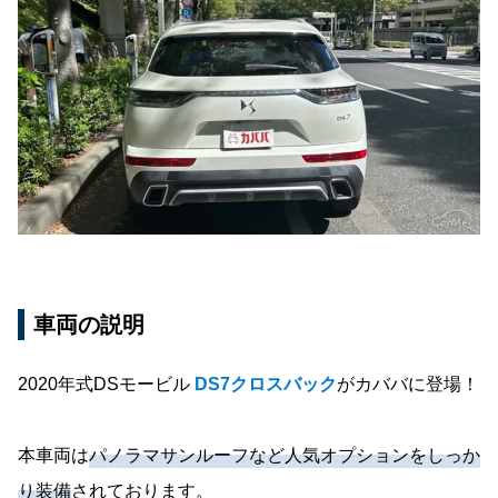
車両の説明
2020年式DSモービル
DS7クロスバック
がカババに登場！
本車両は
パノラマサンルーフなど人気オプションをしっか
り装備
されております。