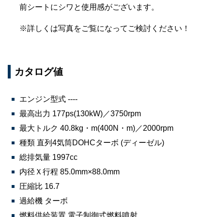
前シートにシワと使用感がございます。
※詳しくは写真をご覧になってご検討ください！
カタログ値
エンジン型式 ----
最高出力 177ps(130kW)／3750rpm
最大トルク 40.8kg・m(400N・m)／2000rpm
種類 直列4気筒DOHCターボ (ディーゼル)
総排気量 1997cc
内径Ｘ行程 85.0mm×88.0mm
圧縮比 16.7
過給機 ターボ
燃料供給装置 電子制御式燃料噴射