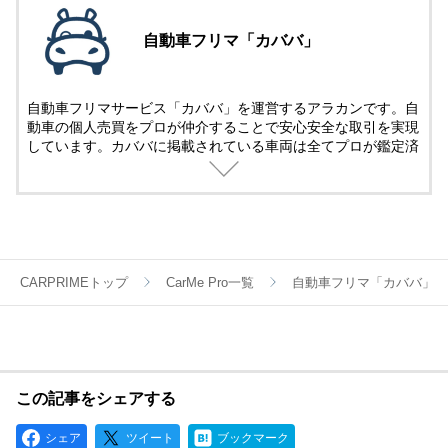
自動車フリマ「カババ」
自動車フリマサービス「カババ」を運営するアラカンです。自
動車の個人売買をプロが仲介することで安心安全な取引を実現
しています。カババに掲載されている車両は全てプロが鑑定済
み。
名義変更、陸送など面倒な手続きは全てカババが仲介します。
YouTubeなど様々な媒体で個人売買ならではのお買い得・掘り
出し車両情報をお届けします。
CARPRIMEトップ
CarMe Pro一覧
自動車フリマ「カババ」
この記事をシェアする
シェア
ツイート
ブックマーク