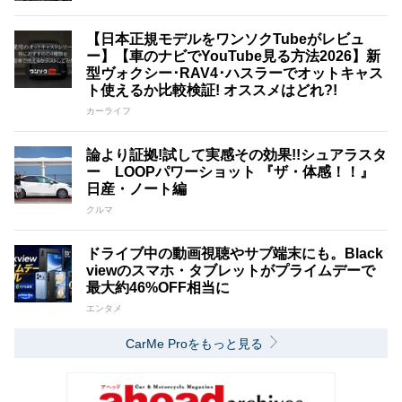
【日本正規モデルをワンソクTubeがレビュ
ー】【車のナビでYouTube見る方法2026】新
型ヴォクシー･RAV4･ハスラーでオットキャス
ト使えるか比較検証! オススメはどれ?!
カーライフ
論より証拠!試して実感その効果!!シュアラスタ
ー LOOPパワーショット 『ザ・体感！！』
日産・ノート編
クルマ
ドライブ中の動画視聴やサブ端末にも。Black
viewのスマホ・タブレットがプライムデーで
最大約46%OFF相当に
エンタメ
CarMe Proをもっと見る