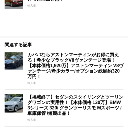
輸入車
関連する記事
カババならアストンマーティンがお得に買え
る！希少なブラックV8ヴァンテージ登場！
【本体価格1,920万】アストンマーティン V8ヴ
ァンテージ/希少カラー/オプション総額約320
万円！
輸入車
【掲載終了】セダンのスタイリングとツーリン
グワゴンの実用性！【本体価格 130万】BMW
3シリーズ 320i グランツーリスモ Mスポーツ /
車庫保管 /短期出品！
輸入車