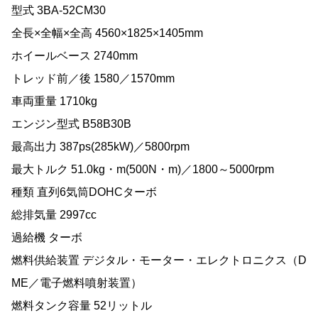
型式 3BA-52CM30
全長×全幅×全高 4560×1825×1405mm
ホイールベース 2740mm
トレッド前／後 1580／1570mm
車両重量 1710kg
エンジン型式 B58B30B
最高出力 387ps(285kW)／5800rpm
最大トルク 51.0kg・m(500N・m)／1800～5000rpm
種類 直列6気筒DOHCターボ
総排気量 2997cc
過給機 ターボ
燃料供給装置 デジタル・モーター・エレクトロニクス（D
ME／電子燃料噴射装置）
燃料タンク容量 52リットル