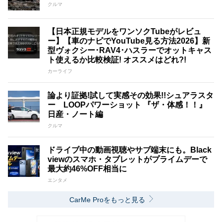
クルマ
【日本正規モデルをワンソクTubeがレビュ
ー】【車のナビでYouTube見る方法2026】新
型ヴォクシー･RAV4･ハスラーでオットキャス
ト使えるか比較検証! オススメはどれ?!
カーライフ
論より証拠!試して実感その効果!!シュアラスタ
ー LOOPパワーショット 『ザ・体感！！』
日産・ノート編
クルマ
ドライブ中の動画視聴やサブ端末にも。Black
viewのスマホ・タブレットがプライムデーで
最大約46%OFF相当に
エンタメ
CarMe Proをもっと見る