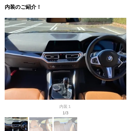
内装のご紹介！
内装１
1
/
3