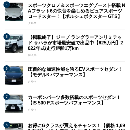
スポーツクロノ＆スポーツエグゾースト搭載 N
Aフラット6の快音を楽しめるピュアスポーツ
ロードスター！【ポルシェボクスター GTS】
クルマ
【掲載終了】ジープ ラングラーアンリミテッ
ド サハラが市場最安値で出品中【625万円】2
022年式/走行距離1万km
輸入車
圧倒的な加速性能を誇るEVスポーツセダン！
【モデル3 パフォーマンス】
クルマ
カーボンパーツ多数搭載のスポーツセダン！
【IS 500 Fスポーツパフォーマンス】
クルマ
お得にGクラスが買えるチャンス！【価格 1,69