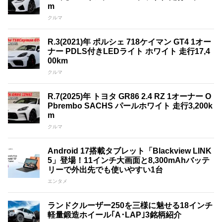
m
クルマ
R.3(2021)年 ポルシェ 718ケイマン GT4 1オー
ナー PDLS付きLEDライト ホワイト 走行17,4
00km
クルマ
R.7(2025)年 トヨタ GR86 2.4 RZ 1オーナー O
Pbrembo SACHS パールホワイト 走行3,200k
m
クルマ
Android 17搭載タブレット「Blackview LINK
5」登場！11インチ大画面と8,300mAhバッテ
リーで外出先でも使いやすい1台
エンタメ
ランドクルーザー250を三様に魅せる18インチ
軽量鍛造ホイール｢A･LAP｣3銘柄紹介