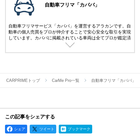
自動車フリマ「カババ」
自動車フリマサービス「カババ」を運営するアラカンです。自
動車の個人売買をプロが仲介することで安心安全な取引を実現
しています。カババに掲載されている車両は全てプロが鑑定済
み。
名義変更、陸送など面倒な手続きは全てカババが仲介します。
YouTubeなど様々な媒体で個人売買ならではのお買い得・掘り
出し車両情報をお届けします。
CARPRIMEトップ
CarMe Pro一覧
自動車フリマ「カババ」
この記事をシェアする
シェア
ツイート
ブックマーク