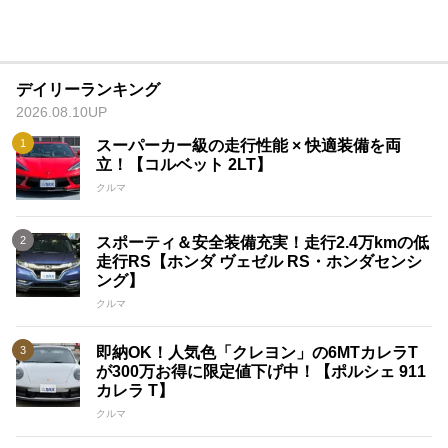
デイリーランキング
2026.08.10UP
スーパーカー級の走行性能 × 快適装備を両
立！【コルベット 2LT】
クルマ
スポーティ＆安全装備充実！走行2.4万kmの低
走行RS【ホンダ ヴェゼル RS・ホンダセンシ
ング】
クルマ
即納OK！人気色「クレヨン」の6MTカレラT
が300万お得に限定値下げ中！【ポルシェ 911
カレラ T】
クルマ