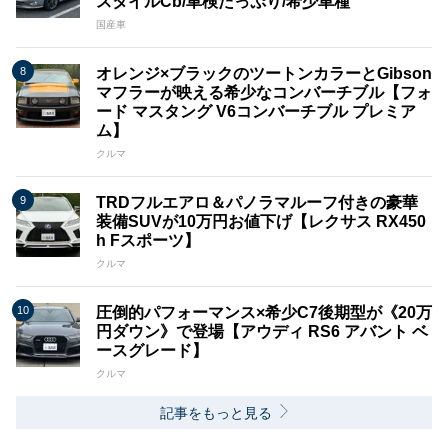
スタイルCb/車検たっぷり/希少車種
国産車
オレンジ×ブラックのツートンカラーとGibson
マフラーが映える希少なコンバーチブル【フォ
ード マスタング V6コンバーチブル プレミア
ム】
クルマ
TRDフルエアロ＆パノラマルーフ付きの豪華
装備SUVが10万円お値下げ【レクサス RX450
h Fスポーツ】
クルマ
圧倒的パフォーマンス×希少C7後期型が《20万
円ダウン》で登場【アウディ RS6 アバント ベ
ースグレード】
クルマ
記事をもっと見る