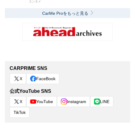
エンタメ
CarMe Proをもっと見る
CARPRIME SNS
X
FaceBook
公式YouTube SNS
X
YouTube
Instagram
LINE
TikTok