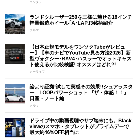
エンタメ
ランドクルーザー250を三様に魅せる18インチ
軽量鍛造ホイール｢A･LAP｣3銘柄紹介
クルマ
【日本正規モデルをワンソクTubeがレビュ
ー】【車のナビでYouTube見る方法2026】新
型ヴォクシー･RAV4･ハスラーでオットキャス
ト使えるか比較検証! オススメはどれ?!
カーライフ
論より証拠!試して実感その効果!!シュアラスタ
ー LOOPパワーショット 『ザ・体感！！』
日産・ノート編
クルマ
ドライブ中の動画視聴やサブ端末にも。Black
viewのスマホ・タブレットがプライムデーで
最大約46%OFF相当に