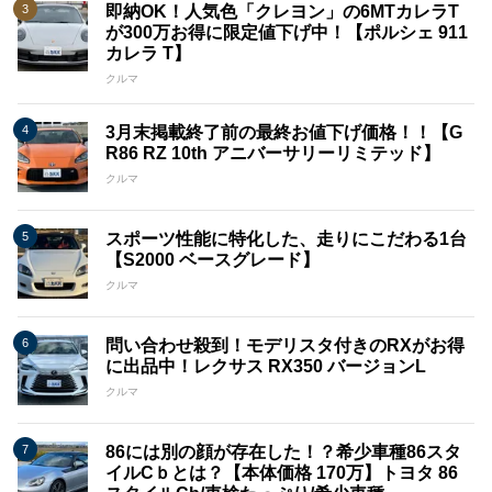
即納OK！人気色「クレヨン」の6MTカレラT
が300万お得に限定値下げ中！【ポルシェ 911
カレラ T】
クルマ
3月末掲載終了前の最終お値下げ価格！！【G
R86 RZ 10th アニバーサリーリミテッド】
クルマ
スポーツ性能に特化した、走りにこだわる1台
【S2000 ベースグレード】
クルマ
問い合わせ殺到！モデリスタ付きのRXがお得
に出品中！レクサス RX350 バージョンL
クルマ
86には別の顔が存在した！？希少車種86スタ
イルCｂとは？【本体価格 170万】トヨタ 86