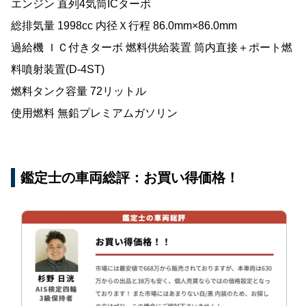
エンジン 直列4気筒ICターボ
総排気量 1998cc 内径Ｘ行程 86.0mm×86.0mm
過給機 ＩＣ付きターボ 燃料供給装置 筒内直接＋ポート燃
料噴射装置(D-4ST)
燃料タンク容量 72リットル
使用燃料 無鉛プレミアムガソリン
鑑定士の車両総評：お買い得価格！