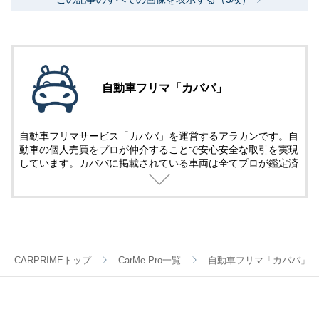
自動車フリマ「カババ」
自動車フリマサービス「カババ」を運営するアラカンです。自
動車の個人売買をプロが仲介することで安心安全な取引を実現
しています。カババに掲載されている車両は全てプロが鑑定済
み。
名義変更、陸送など面倒な手続きは全てカババが仲介します。
YouTubeなど様々な媒体で個人売買ならではのお買い得・掘り
出し車両情報をお届けします。
CARPRIMEトップ
CarMe Pro一覧
自動車フリマ「カババ」