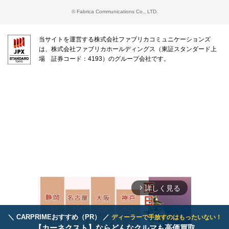
© Fabrica Communications Co., LTD.
当サイトを運営する株式会社ファブリカコミュニケーションズ
は、株式会社ファブリカホールディングス（東証スタンダード上
場 証券コード：4193）のグループ会社です。
詳しく見る
arrow_forward_ios
＼ CARPRIMEおすすめ（PR） ／
ディーラーで手放すのはもったいない！
【カーネクスト】ならどんなクルマも高価買取