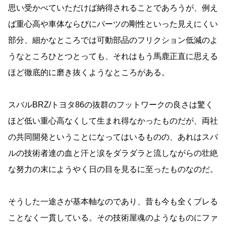
思い受かべていただけば納得されることであろうが、例え
ば重心高や車体ならびにパーツの剛性といった見えにくい
部分、細かなところでは可動部品のフリクション低減のよ
うなところひとつとっても、それはもう馬鹿正直に思える
ほど徹底的に磨き抜くようなところがある。
スバルBRZ/トヨタ86の抜群のフットワークの良さは驚く
ほど低い重心高なくして生まれ得なかったものだが、両社
の共同開発ということになってはいるものの、あれはスバ
ルの技術者達の血と汗と涙をダラダラと流しながらの壮絶
な努力の末にようやく日の目を見るに至ったものなのだ。
そうした一途さが基本軸なのであり、昔も今も全くブレる
ことなく一貫している。その技術屋魂のようなものにファ