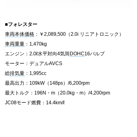
■フォレスター
車両本体価格
：￥2,089,500（2.0i リニアトロニック）
車両重量
：1,470kg
エンジン：2.0ℓ水平対向4気筒
DOHC
16バルブ
モーター：デュアルAVCS
総
排気量
：1,995cc
最高出力：109kW（148ps）/6,200rpm
最大トルク：196N・m（20.0kg・m）/4,200rpm
JC08モード燃費：14.4km/ℓ