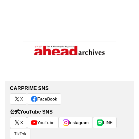
CARPRIME SNS
X
FaceBook
公式YouTube SNS
X
YouTube
Instagram
LINE
TikTok