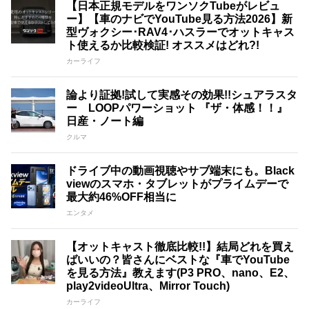
【日本正規モデルをワンソクTubeがレビュ
ー】【車のナビでYouTube見る方法2026】新
型ヴォクシー･RAV4･ハスラーでオットキャス
ト使えるか比較検証! オススメはどれ?!
カーライフ
論より証拠!試して実感その効果!!シュアラスタ
ー LOOPパワーショット 『ザ・体感！！』
日産・ノート編
クルマ
ドライブ中の動画視聴やサブ端末にも。Black
viewのスマホ・タブレットがプライムデーで
最大約46%OFF相当に
エンタメ
【オットキャスト徹底比較!!】結局どれを買え
ばいいの？皆さんにベストな『車でYouTube
を見る方法』教えます(P3 PRO、nano、E2、
play2videoUltra、Mirror Touch)
カーライフ