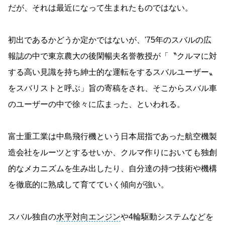
だが、それは最近になって生まれたものではない。
初出であるかどうか定かではないが、'75年のスバルの広
報誌の中で東京農大の後閑暢夫名誉教授が「〝クルマに対
する高い見識を持ち紳士的な運転をするスバルユーザー〟
をスバリストと呼ぶ」旨の寄稿をされ、そこからスバル車
のユーザーの中で徐々に広まった、といわれる。
富士重工業は中島飛行機という日本屈指であった航空機製
造会社をルーツとするせいか、クルマ作りにおいても独創
的なメカニズムを生み出したり、自分達の持つ技術や機構
を徹底的に熟成して育てていく傾向が強い。
スバル独自の
水平対向エンジン
や4輪駆動システムなどを