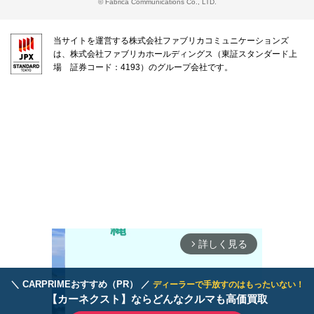
© Fabrica Communications Co., LTD.
当サイトを運営する株式会社ファブリカコミュニケーションズ
は、株式会社ファブリカホールディングス（東証スタンダード上
場 証券コード：4193）のグループ会社です。
詳しく見る
arrow_forward_ios
＼ CARPRIMEおすすめ（PR） ／
ディーラーで手放すのはもったいない！
【カーネクスト】ならどんなクルマも高価買取