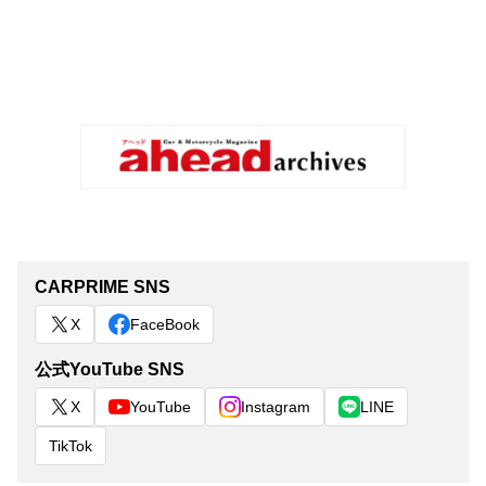
CARPRIME SNS
X
FaceBook
公式YouTube SNS
X
YouTube
Instagram
LINE
TikTok