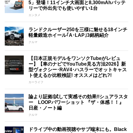
5」登場！11インチ大画面と8,300mAhバッテ
リーで外出先でも使いやすい1台
エンタメ
ランドクルーザー250を三様に魅せる18インチ
軽量鍛造ホイール｢A･LAP｣3銘柄紹介
クルマ
【日本正規モデルをワンソクTubeがレビュ
ー】【車のナビでYouTube見る方法2026】新
型ヴォクシー･RAV4･ハスラーでオットキャス
ト使えるか比較検証! オススメはどれ?!
カーライフ
論より証拠!試して実感その効果!!シュアラスタ
ー LOOPパワーショット 『ザ・体感！！』
日産・ノート編
クルマ
ドライブ中の動画視聴やサブ端末にも。Black