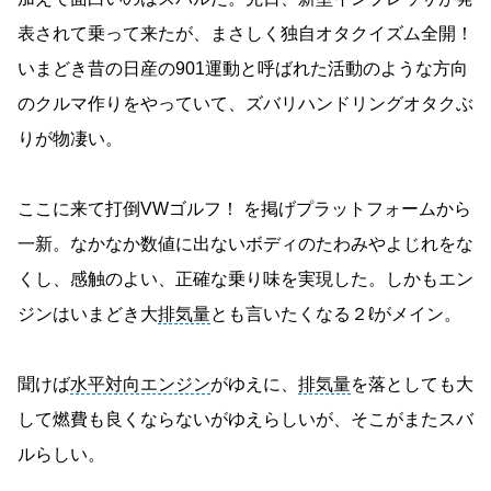
表されて乗って来たが、まさしく独自オタクイズム全開！
いまどき昔の日産の901運動と呼ばれた活動のような方向
のクルマ作りをやっていて、ズバリハンドリングオタクぶ
りが物凄い。
ここに来て打倒VWゴルフ！ を掲げプラットフォームから
一新。なかなか数値に出ないボディのたわみやよじれをな
くし、感触のよい、正確な乗り味を実現した。しかもエン
ジンはいまどき大
排気量
とも言いたくなる２ℓがメイン。
聞けば
水平対向エンジン
がゆえに、
排気量
を落としても大
して燃費も良くならないがゆえらしいが、そこがまたスバ
ルらしい。