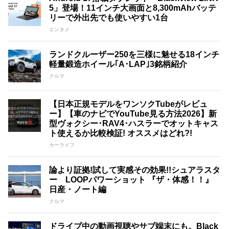
5」登場！11インチ大画面と8,300mAhバッテ
リーで外出先でも使いやすい1台
エンタメ
ランドクルーザー250を三様に魅せる18インチ
軽量鍛造ホイール｢A･LAP｣3銘柄紹介
クルマ
【日本正規モデルをワンソクTubeがレビュ
ー】【車のナビでYouTube見る方法2026】新
型ヴォクシー･RAV4･ハスラーでオットキャス
ト使えるか比較検証! オススメはどれ?!
カーライフ
論より証拠!試して実感その効果!!シュアラスタ
ー LOOPパワーショット 『ザ・体感！！』
日産・ノート編
クルマ
ドライブ中の動画視聴やサブ端末にも。Black