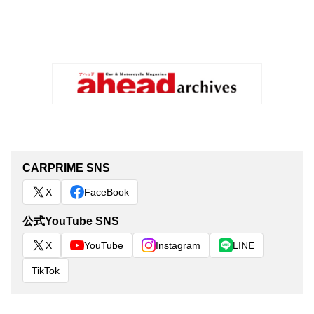
CARPRIME SNS
X
FaceBook
公式YouTube SNS
X
YouTube
Instagram
LINE
TikTok