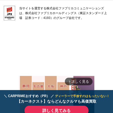
当サイトを運営する株式会社ファブリカコミュニケーションズ
は、株式会社ファブリカホールディングス（東証スタンダード上
場 証券コード：4193）のグループ会社です。
詳しく見る
arrow_forward_ios
＼ CARPRIMEおすすめ（PR） ／
ディーラーで手放すのはもったいない！
【カーネクスト】ならどんなクルマも高価買取
詳しく見てみる