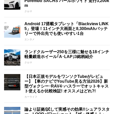
Pbrembo SACHS パールホワイト 走行3,200k
m
クルマ
Android 17搭載タブレット「Blackview LINK
5」登場！11インチ大画面と8,300mAhバッテ
リーで外出先でも使いやすい1台
エンタメ
ランドクルーザー250を三様に魅せる18インチ
軽量鍛造ホイール｢A･LAP｣3銘柄紹介
クルマ
【日本正規モデルをワンソクTubeがレビュ
ー】【車のナビでYouTube見る方法2026】新
型ヴォクシー･RAV4･ハスラーでオットキャス
ト使えるか比較検証! オススメはどれ?!
カーライフ
論より証拠!試して実感その効果!!シュアラスタ