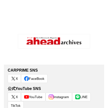
CARPRIME SNS
X
FaceBook
公式YouTube SNS
X
YouTube
Instagram
LINE
TikTok