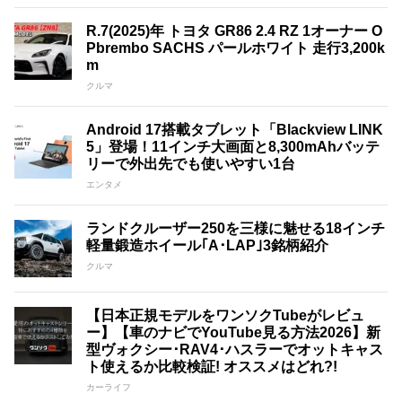
R.7(2025)年 トヨタ GR86 2.4 RZ 1オーナー O
Pbrembo SACHS パールホワイト 走行3,200k
m
クルマ
Android 17搭載タブレット「Blackview LINK
5」登場！11インチ大画面と8,300mAhバッテ
リーで外出先でも使いやすい1台
エンタメ
ランドクルーザー250を三様に魅せる18インチ
軽量鍛造ホイール｢A･LAP｣3銘柄紹介
クルマ
【日本正規モデルをワンソクTubeがレビュ
ー】【車のナビでYouTube見る方法2026】新
型ヴォクシー･RAV4･ハスラーでオットキャス
ト使えるか比較検証! オススメはどれ?!
カーライフ