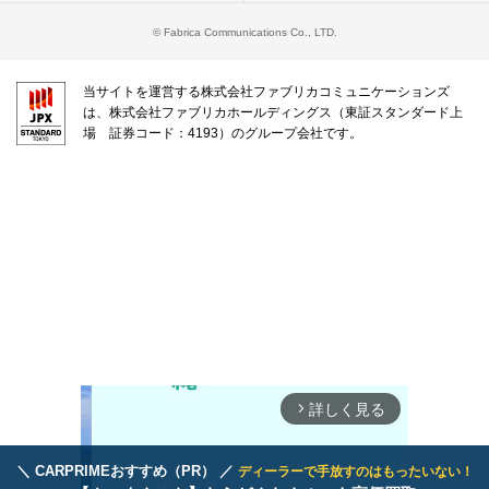
© Fabrica Communications Co., LTD.
当サイトを運営する株式会社ファブリカコミュニケーションズ
は、株式会社ファブリカホールディングス（東証スタンダード上
場 証券コード：4193）のグループ会社です。
詳しく見る
arrow_forward_ios
＼ CARPRIMEおすすめ（PR） ／
ディーラーで手放すのはもったいない！