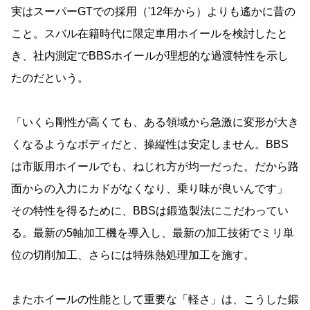
実はスーパーGTでの採用（'12年から）よりも遙かに昔の
こと。スバル在籍時代に限定車用ホイールを検討したと
き、社内測定でBBSホイールが理想的な過渡特性を示し
たのだという。
「いくら剛性が高くても、ある領域から急激に変形が大き
くなるようなボディだと、操縦性は安定しません。BBS
は市販用ホイールでも、ねじれ方が均一だった。だから路
面からの入力にカドがなくなり、乗り味が良いんです」
その特性を得るために、BBSは鍛造製法にこだわってい
る。最新の5軸加工機を導入し、最新の加工技術でミリ単
位の切削加工、さらには特殊熱処理加工を施す。
またホイールの性能として重要な「軽さ」は、こうした鍛