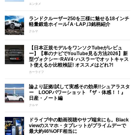
エンタメ
ランドクルーザー250を三様に魅せる18インチ
軽量鍛造ホイール｢A･LAP｣3銘柄紹介
クルマ
【日本正規モデルをワンソクTubeがレビュ
ー】【車のナビでYouTube見る方法2026】新
型ヴォクシー･RAV4･ハスラーでオットキャス
ト使えるか比較検証! オススメはどれ?!
カーライフ
論より証拠!試して実感その効果!!シュアラスタ
ー LOOPパワーショット 『ザ・体感！！』
日産・ノート編
クルマ
ドライブ中の動画視聴やサブ端末にも。Black
viewのスマホ・タブレットがプライムデーで
最大約46%OFF相当に