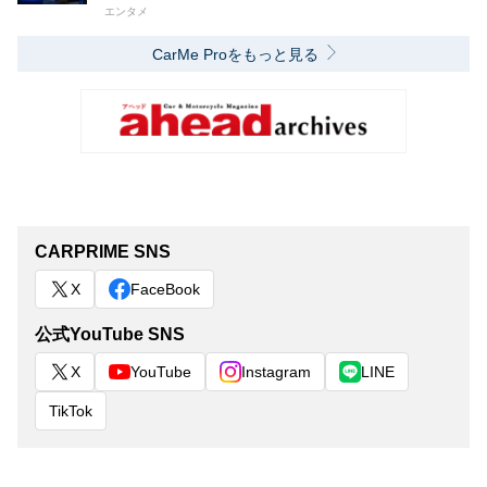
エンタメ
CarMe Proをもっと見る
CARPRIME SNS
X
FaceBook
公式YouTube SNS
X
YouTube
Instagram
LINE
TikTok