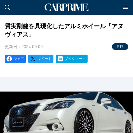
質実剛健を具現化したアルミホイール「アヌ
ヴィアス」
更新日：2024.09.09
PR
シェア
ツイート
ブックマーク