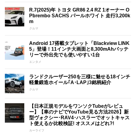
R.7(2025)年 トヨタ GR86 2.4 RZ 1オーナー O
Pbrembo SACHS パールホワイト 走行3,200k
m
クルマ
Android 17搭載タブレット「Blackview LINK
5」登場！11インチ大画面と8,300mAhバッテ
リーで外出先でも使いやすい1台
エンタメ
ランドクルーザー250を三様に魅せる18インチ
軽量鍛造ホイール｢A･LAP｣3銘柄紹介
クルマ
【日本正規モデルをワンソクTubeがレビュ
ー】【車のナビでYouTube見る方法2026】新
型ヴォクシー･RAV4･ハスラーでオットキャス
ト使えるか比較検証! オススメはどれ?!
カーライフ