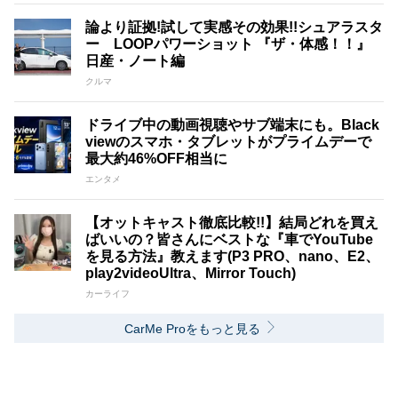
論より証拠!試して実感その効果!!シュアラスタ
ー LOOPパワーショット 『ザ・体感！！』
日産・ノート編
クルマ
ドライブ中の動画視聴やサブ端末にも。Black
viewのスマホ・タブレットがプライムデーで
最大約46%OFF相当に
エンタメ
【オットキャスト徹底比較!!】結局どれを買え
ばいいの？皆さんにベストな『車でYouTube
を見る方法』教えます(P3 PRO、nano、E2、
play2videoUltra、Mirror Touch)
カーライフ
CarMe Proをもっと見る