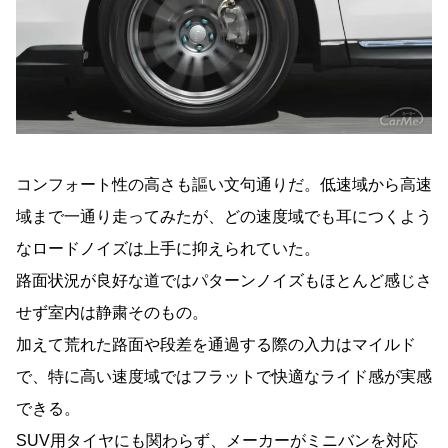
コンフォート性の高さも謳い文句通りだ。低速域から高速
域まで一通り走ってみたが、どの速度域でも耳につくよう
なロードノイズは上手に抑えられていた。
路面状況が良好な道ではパターンノイズもほとんど感じさ
せず室内は静粛そのもの。
加えて荒れた路面や段差を通過する際の入力はマイルド
で、特に高い速度域ではフラットで快適なライド感が実感
できる。
SUV用タイヤにも関わらず、メーカーが
ミニバン
を対応