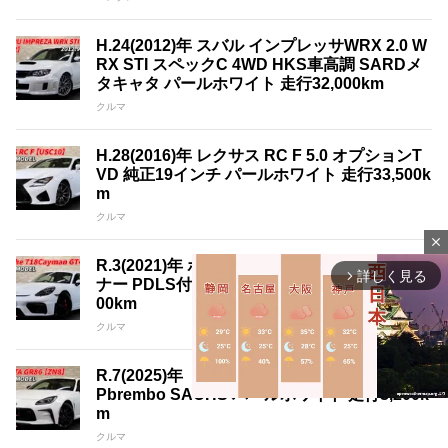
H.24(2012)年 スバル インプレッサWRX 2.0 W
RX STI スペックC 4WD HKS車高調 SARDメ
タキャタ パールホワイト 走行32,000km
クルマ
H.28(2016)年 レクサス RC F 5.0 オプションT
VD 純正19インチ パールホワイト 走行33,500k
m
クルマ
close
R.3(2021)年 ポルシェ 718ケイマン GT4 1オー
詳しく見る
arrow_forward_ios
ナー PDLS付きLEDライト ホワイト 走行17,4
00km
クルマ
R.7(2025)年 トヨタ GR86 2.4 RZ 1オーナー O
Pbrembo SACHS パールホワイト 走行3,200k
m
クルマ