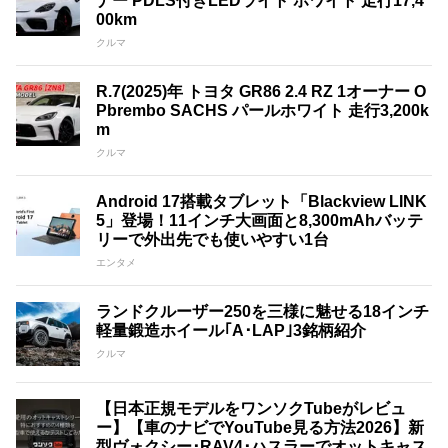
ナー PDLS付きLEDライト ホワイト 走行17,4
00km
クルマ
R.7(2025)年 トヨタ GR86 2.4 RZ 1オーナー O
Pbrembo SACHS パールホワイト 走行3,200k
m
クルマ
Android 17搭載タブレット「Blackview LINK
5」登場！11インチ大画面と8,300mAhバッテ
リーで外出先でも使いやすい1台
エンタメ
ランドクルーザー250を三様に魅せる18インチ
軽量鍛造ホイール｢A･LAP｣3銘柄紹介
クルマ
【日本正規モデルをワンソクTubeがレビュ
ー】【車のナビでYouTube見る方法2026】新
型ヴォクシー･RAV4･ハスラーでオットキャス