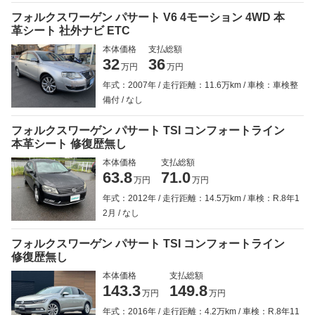
フォルクスワーゲン パサート V6 4モーション 4WD 本
革シート 社外ナビ ETC
本体価格
支払総額
32
36
万円
万円
年式：2007年
走行距離：11.6万km
車検：車検整
備付
なし
フォルクスワーゲン パサート TSI コンフォートライン
本革シート 修復歴無し
本体価格
支払総額
63.8
71.0
万円
万円
年式：2012年
走行距離：14.5万km
車検：R.8年1
2月
なし
フォルクスワーゲン パサート TSI コンフォートライン
修復歴無し
本体価格
支払総額
143.3
149.8
万円
万円
年式：2016年
走行距離：4.2万km
車検：R.8年11