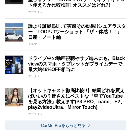
ト使えるか比較検証! オススメはどれ?!
カーライフ
論より証拠!試して実感その効果!!シュアラスタ
ー LOOPパワーショット 『ザ・体感！！』
日産・ノート編
クルマ
ドライブ中の動画視聴やサブ端末にも。Black
viewのスマホ・タブレットがプライムデーで
最大約46%OFF相当に
エンタメ
【オットキャスト徹底比較!!】結局どれを買え
ばいいの？皆さんにベストな『車でYouTube
を見る方法』教えます(P3 PRO、nano、E2、
play2videoUltra、Mirror Touch)
カーライフ
CarMe Proをもっと見る