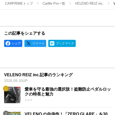
創り出します。
CARPRIMEトップ
CarMe Pro一覧
VELENO REIZ inc.
この記事をシェアする
シェア
ツイート
ブックマーク
VELENO REIZ inc.記事のランキング
2026.08.10UP
愛車を守る最強の選択肢！盗難防止ペダルロッ
クの特長と魅力
クルマ
VELENO の自信作！「ZERO GLARE」を30