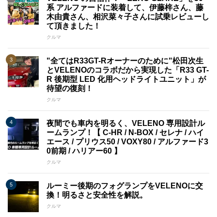
系 アルファードに装着して、伊藤梓さん、藤
木由貴さん、相沢菜々子さんに試乗レビューし
て頂きました！
クルマ
"全てはR33GT-Rオーナーのために"松田次生
とVELENOのコラボだから実現した「R33 GT-
R 後期型 LED 化用ヘッドライトユニット」が
待望の復刻！
クルマ
夜間でも車内を明るく、VELENO 専用設計ル
ームランプ！【 C-HR / N-BOX / セレナ / ハイ
エース / プリウス50 / VOXY80 / アルファード3
0前期 / ハリアー60 】
クルマ
ルーミー後期のフォグランプをVELENOに交
換！明るさと安全性を解説。
クルマ