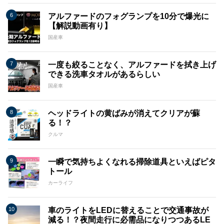
アルファードのフォグランプを10分で爆光に
【解説動画有り】
国産車
一度も絞ることなく、アルファードを拭き上げ
できる洗車タオルがあるらしい
国産車
ヘッドライトの黄ばみが消えてクリアが蘇
る！？
クルマ
一瞬で気持ちよくなれる掃除道具といえばピタ
トール
カーライフ
車のライトをLEDに替えることで交通事故が
減る！？夜間走行に必需品になりつつあるLE