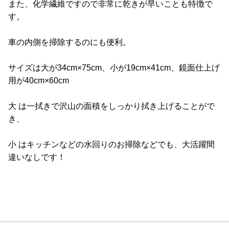
また、化学繊維ですので非常に乾きが早いことも特徴で
す。
車の内側を掃除するのにも便利。
サイズは大が34cm×75cm、小が19cm×41cm、鏡面仕上げ
用が40cm×60cm
大 は一拭きで沢山の面積をしっかり拭き上げることがで
き、
小 はキッチンなどの水回りのお掃除などでも、大活躍間
違いなしです！