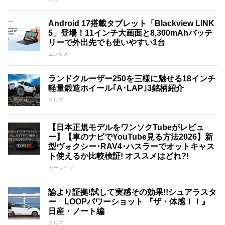
Android 17搭載タブレット「Blackview LINK
5」登場！11インチ大画面と8,300mAhバッテ
リーで外出先でも使いやすい1台
エンタメ
ランドクルーザー250を三様に魅せる18インチ
軽量鍛造ホイール｢A･LAP｣3銘柄紹介
クルマ
【日本正規モデルをワンソクTubeがレビュ
ー】【車のナビでYouTube見る方法2026】新
型ヴォクシー･RAV4･ハスラーでオットキャス
ト使えるか比較検証! オススメはどれ?!
カーライフ
論より証拠!試して実感その効果!!シュアラスタ
ー LOOPパワーショット 『ザ・体感！！』
日産・ノート編
クルマ