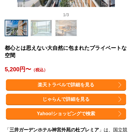
1
/
3
都心とは思えない大自然に包まれたプライベートな
空間
5,200円〜
（税込）
楽天トラベルで詳細を見る
じゃらんで詳細を見る
Yahoo!ショッピングで検索
「
三井ガーデンホテル神宮外苑の杜プレミア
」は、国立競