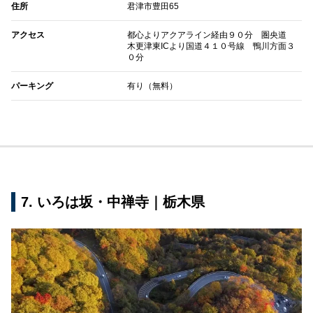
住所
君津市豊田65
アクセス
都心よりアクアライン経由９０分 圏央道
木更津東ICより国道４１０号線 鴨川方面３
０分
パーキング
有り（無料）
7. いろは坂・中禅寺｜栃木県