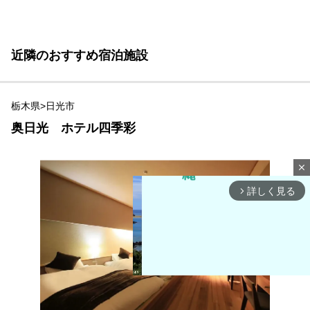
近隣のおすすめ宿泊施設
栃木県>日光市
奥日光 ホテル四季彩
close
詳しく見る
arrow_forward_ios