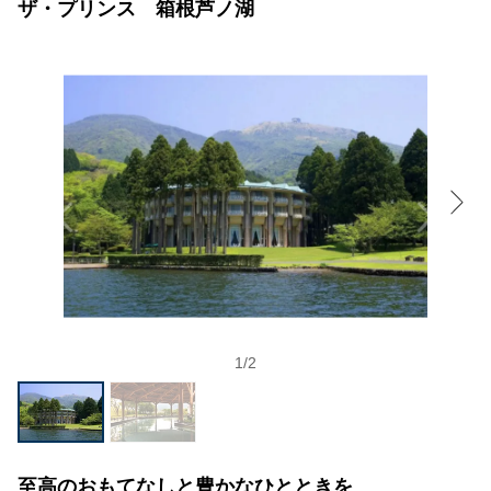
ザ・プリンス 箱根芦ノ湖
1
/
2
至高のおもてなしと豊かなひとときを