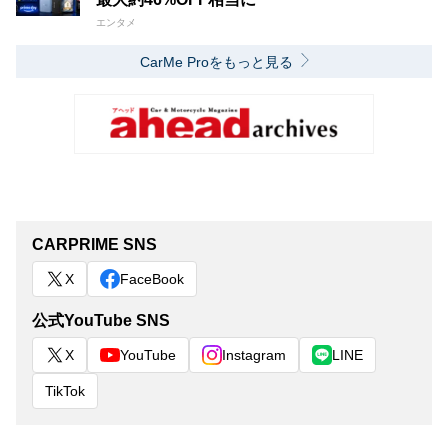
エンタメ
CarMe Proをもっと見る
CARPRIME SNS
X
FaceBook
公式YouTube SNS
X
YouTube
Instagram
LINE
TikTok