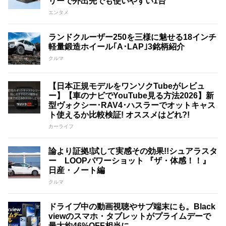
リーで外出先でも使いやすい1台
エンタメ
ランドクルーザー250を三様に魅せる18インチ
軽量鍛造ホイール｢A･LAP｣3銘柄紹介
クルマ
【日本正規モデルをワンソクTubeがレビュ
ー】【車のナビでYouTube見る方法2026】新
型ヴォクシー･RAV4･ハスラーでオットキャス
ト使えるか比較検証! オススメはどれ?!
カーライフ
論より証拠!試して実感その効果!!シュアラスタ
ー LOOPパワーショット 『ザ・体感！！』
日産・ノート編
クルマ
ドライブ中の動画視聴やサブ端末にも。Black
viewのスマホ・タブレットがプライムデーで
最大約46%OFF相当に