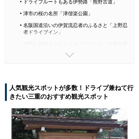
ドライブルートもある伊勢路「熊野古道」
津市の桜の名所「津偕楽公園」
名阪国道沿いの伊賀流忍者のふるさと「上野忍
者ドライブイン」
伊勢と鳥羽をつなぐドライブウェイ「伊勢志摩
スカイライン」
子供と一緒に三重観光を楽しむなら鈴鹿サーキッ
ト併設の「ゆうえんちモートピア」｜周辺のおす
すめ宿「鈴鹿サーキットホテル」
人気観光スポットが多数！ドライブ兼ねて行
三重県のお土産グルメといえば「赤福」！毎月
1日にしか食べられない"朔日餅(ついたちも
きたい三重のおすすめ観光スポット
ち)"も要チェック！