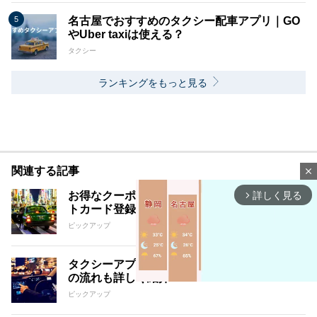
名古屋でおすすめのタクシー配車アプリ｜GO
やUber taxiは使える？
タクシー
ランキングをもっと見る
関連する記事
close
お得なクーポンがあるDiDiの使い方｜クレジッ
詳しく見る
arrow_forward_ios
トカード登録方法も解説
ピックアップ
タクシーアプリGOはどんなサービス？使い方
の流れも詳しく紹介
ピックアップ