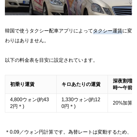
韓国で使うタクシー配車アプリによって
タクシー運賃
に変
わりはありません。
以下の料金表を目安に設定されています。
深夜割増(
初乗り運賃
キロあたりの運賃
時〜午前4
4,800ウォン(約43
1,330ウォン(約12
20%加算
2円＊)
0円＊)
＊0.09／ウォン円計算です。為替レートは変動するため、