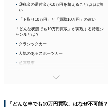
③税金の還付金が10万円を超えることはほぼ無
い
「下取り10万円」と「買取10万円」の違い
「どんな状態でも10万円買取」が実現する特定ジ
ャンルとは？
クラシックカー
人気のあるスポーツカー
超高級車
「どんな車でも金額をつけて買取」している業者
とは？
どんな車でも10万円買取に関するＱ＆Ａ
Ｑ.本当にどんな車でも10万円買取保証してい
る業者は存在しない？
「どんな車でも10万円買取」はなぜ不可能？
Q.最低3万円や5万円で買取してくれる業者はい