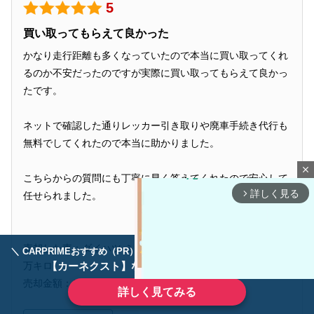
5
買い取ってもらえて良かった
かなり走行距離も多くなっていたので本当に買い取ってくれ
るのか不安だったのですが実際に買い取ってもらえて良かっ
たです。
ネットで確認した通りレッカー引き取りや廃車手続き代行も
無料でしてくれたので本当に助かりました。
close
こちらからの質問にも丁寧に早く答えてくれたので安心して
詳しく見る
任せられました。
arrow_forward_ios
売却した車：ダイハツ ミライース (2011年式、走行距離17
＼ CARPRIMEおすすめ（PR） ／
ディーラーで手放すのはもったいない！
万キロ)
【カーネクスト】ならどんなクルマも高価買取
売却金額：1万円
詳しく見てみる