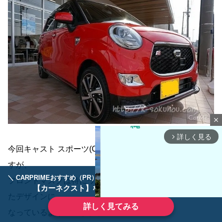
close
詳しく見る
arrow_forward_ios
今回キャスト スポーツ(CAST SPORT)を初めて見たので
すが、
＼ CARPRIMEおすすめ（PR） ／
ディーラーで手放すのはもったいない！
フロントマスクは特にワイルド＆スポーティーさを意識し
【カーネクスト】ならどんなクルマも高価買取
たデザインに
詳しく見てみる
なっているように感じました。