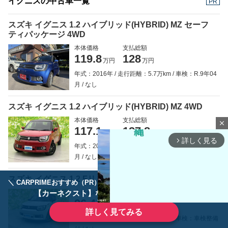
イグニスの中古車一覧
PR
スズキ イグニス 1.2 ハイブリッド(HYBRID) MZ セーフ
ティパッケージ 4WD
本体価格
支払総額
119.8
128
万円
万円
年式：2016年
走行距離：5.7万km
車検：R.9年04
月
なし
スズキ イグニス 1.2 ハイブリッド(HYBRID) MZ 4WD
本体価格
支払総額
close
117.1
127.8
万円
万円
詳しく見る
arrow_forward_ios
年式：2016年
走行距離：2.8万km
車検：R.9年06
月
なし
スズキ イグニス 1.2 Fリミテッド
＼ CARPRIMEおすすめ（PR） ／
ディーラーで手放すのはもったいない！
【カーネクスト】ならどんなクルマも高価買取
本体価格
支払総額
96.4
111.9
万円
万円
詳しく見てみる
年式：2017年
走行距離：7.3万km
車検：車検整備