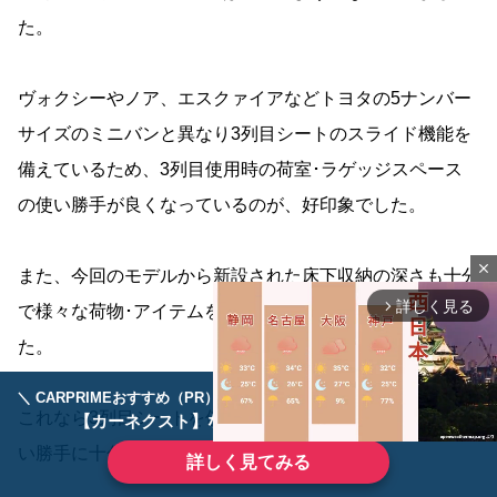
た。
ヴォクシーやノア、エスクァイアなどトヨタの5ナンバー
サイズのミニバンと異なり3列目シートのスライド機能を
備えているため、3列目使用時の荷室･ラゲッジスペース
の使い勝手が良くなっているのが、好印象でした。
close
また、今回のモデルから新設された床下収納の深さも十分
詳しく見る
arrow_forward_ios
で様々な荷物･アイテムを積み込めそうなのも好印象でし
た。
＼ CARPRIMEおすすめ（PR） ／
ディーラーで手放すのはもったいない！
これなら3列目シートを使用した状態でも、荷室容量･使
【カーネクスト】ならどんなクルマも高価買取
い勝手に十分満足できるのかなと思いました。
詳しく見てみる