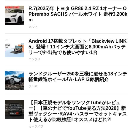
R.7(2025)年 トヨタ GR86 2.4 RZ 1オーナー O
Pbrembo SACHS パールホワイト 走行3,200k
m
クルマ
Android 17搭載タブレット「Blackview LINK
5」登場！11インチ大画面と8,300mAhバッテ
リーで外出先でも使いやすい1台
エンタメ
ランドクルーザー250を三様に魅せる18インチ
軽量鍛造ホイール｢A･LAP｣3銘柄紹介
クルマ
【日本正規モデルをワンソクTubeがレビュ
ー】【車のナビでYouTube見る方法2026】新
型ヴォクシー･RAV4･ハスラーでオットキャス
ト使えるか比較検証! オススメはどれ?!
カーライフ