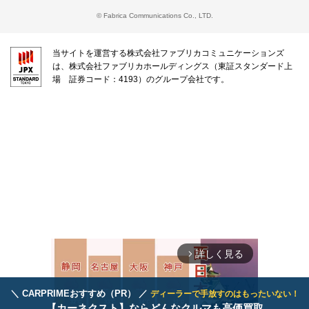
© Fabrica Communications Co., LTD.
当サイトを運営する株式会社ファブリカコミュニケーションズ
は、株式会社ファブリカホールディングス（東証スタンダード上
場 証券コード：4193）のグループ会社です。
詳しく見る
arrow_forward_ios
＼ CARPRIMEおすすめ（PR） ／
ディーラーで手放すのはもったいない！
【カーネクスト】ならどんなクルマも高価買取