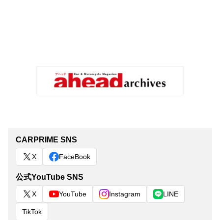
CARPRIME SNS
X
FaceBook
公式YouTube SNS
X
YouTube
Instagram
LINE
TikTok