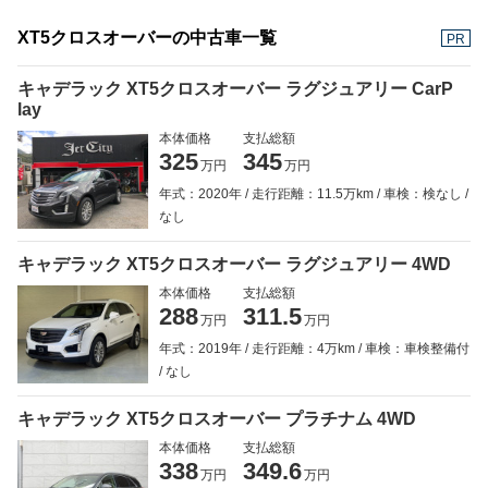
XT5クロスオーバーの中古車一覧
PR
キャデラック XT5クロスオーバー ラグジュアリー CarP
lay
本体価格
支払総額
325
345
万円
万円
年式：2020年
走行距離：11.5万km
車検：検なし
なし
キャデラック XT5クロスオーバー ラグジュアリー 4WD
本体価格
支払総額
288
311.5
万円
万円
年式：2019年
走行距離：4万km
車検：車検整備付
なし
キャデラック XT5クロスオーバー プラチナム 4WD
本体価格
支払総額
338
349.6
万円
万円