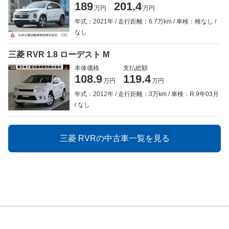
189
201.4
万円
万円
年式：2021年
走行距離：6.7万km
車検：検なし
なし
三菱 RVR 1.8 ローデスト M
本体価格
支払総額
108.9
119.4
万円
万円
年式：2012年
走行距離：3万km
車検：R.9年03月
なし
三菱 RVRの中古車一覧を見る