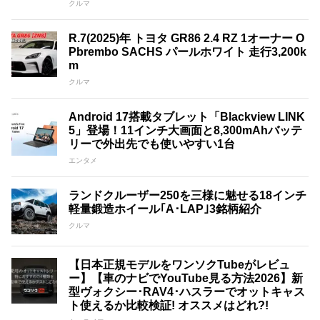
クルマ
R.7(2025)年 トヨタ GR86 2.4 RZ 1オーナー O
Pbrembo SACHS パールホワイト 走行3,200k
m
クルマ
Android 17搭載タブレット「Blackview LINK
5」登場！11インチ大画面と8,300mAhバッテ
リーで外出先でも使いやすい1台
エンタメ
ランドクルーザー250を三様に魅せる18インチ
軽量鍛造ホイール｢A･LAP｣3銘柄紹介
クルマ
【日本正規モデルをワンソクTubeがレビュ
ー】【車のナビでYouTube見る方法2026】新
型ヴォクシー･RAV4･ハスラーでオットキャス
ト使えるか比較検証! オススメはどれ?!