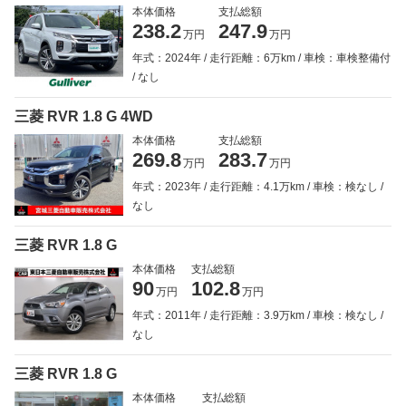
本体価格
支払総額
238.2
247.9
万円
万円
年式：2024年
走行距離：6万km
車検：車検整備付
なし
三菱 RVR 1.8 G 4WD
本体価格
支払総額
269.8
283.7
万円
万円
年式：2023年
走行距離：4.1万km
車検：検なし
なし
三菱 RVR 1.8 G
本体価格
支払総額
90
102.8
万円
万円
年式：2011年
走行距離：3.9万km
車検：検なし
なし
三菱 RVR 1.8 G
本体価格
支払総額