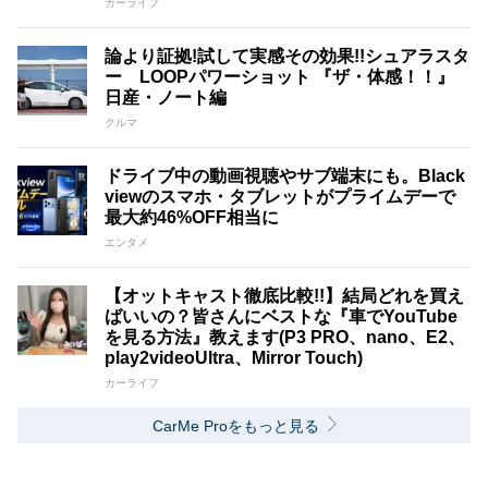
カーライフ
論より証拠!試して実感その効果!!シュアラスタ
ー LOOPパワーショット 『ザ・体感！！』
日産・ノート編
クルマ
ドライブ中の動画視聴やサブ端末にも。Black
viewのスマホ・タブレットがプライムデーで
最大約46%OFF相当に
エンタメ
【オットキャスト徹底比較!!】結局どれを買え
ばいいの？皆さんにベストな『車でYouTube
を見る方法』教えます(P3 PRO、nano、E2、
play2videoUltra、Mirror Touch)
カーライフ
CarMe Proをもっと見る