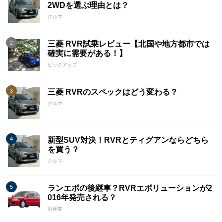
2WDを選ぶ理由とは？
クルマ
三菱 RVR試乗レビュー【北国や地方都市では
確実に需要がある！】
ピックアップ
三菱 RVRのスペックはどう変わる？
クルマ
新型SUV対決！RVRとティグアンならどちら
を買う？
クルマ
ランエボの後継車？RVRエボリューションが2
016年発売される？
国産車