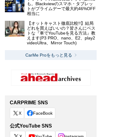
も。Blackviewのスマホ・タブレッ
トがプライムデーで最大約46%OFF
相当に
【オットキャスト徹底比較!!】結局
どれを買えばいいの？皆さんにベス
トな『車でYouTubeを見る方法』教
えます(P3 PRO、nano、E2、play2
videoUltra、Mirror Touch)
CarMe Proをもっと見る
CARPRIME SNS
X
FaceBook
公式YouTube SNS
X
YouTube
Instagram