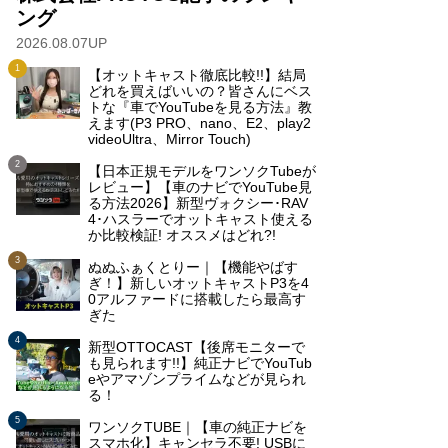
ング
2026.08.07UP
【オットキャスト徹底比較!!】結局
どれを買えばいいの？皆さんにベス
トな『車でYouTubeを見る方法』教
えます(P3 PRO、nano、E2、play2
videoUltra、Mirror Touch)
【日本正規モデルをワンソクTubeが
レビュー】【車のナビでYouTube見
る方法2026】新型ヴォクシー･RAV
4･ハスラーでオットキャスト使える
か比較検証! オススメはどれ?!
ぬぬふぁくとりー｜【機能やばす
ぎ！】新しいオットキャストP3を4
0アルファードに搭載したら最高す
ぎた
新型OTTOCAST【後席モニターで
も見られます!!】純正ナビでYouTub
eやアマゾンプライムなどが見られ
る！
ワンソクTUBE｜【車の純正ナビを
スマホ化】キャンセラ不要! USBに