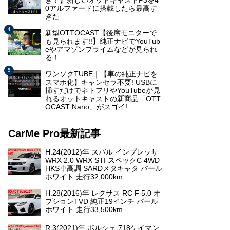
ぎ！】新しいオットキャストP3を4
0アルファードに搭載したら最高す
ぎた
新型OTTOCAST【後席モニターで
も見られます!!】純正ナビでYouTub
eやアマゾンプライムなどが見られ
る！
ワンソクTUBE｜【車の純正ナビを
スマホ化】キャンセラ不要! USBに
挿すだけでネトフリやYouTubeが見
れるオットキャストの新商品「OTT
OCAST Nano」がスゴイ!
CarMe Pro最新記事
H.24(2012)年 スバル インプレッサ
WRX 2.0 WRX STI スペックC 4WD
HKS車高調 SARDメタキャタ パール
ホワイト 走行32,000km
H.28(2016)年 レクサス RC F 5.0 オ
プションTVD 純正19インチ パール
ホワイト 走行33,500km
R.3(2021)年 ポルシェ 718ケイマン