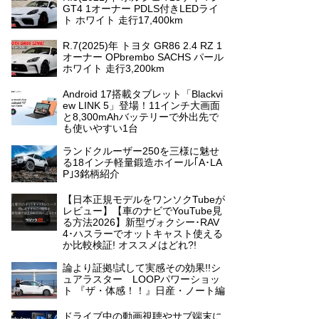
GT4 1オーナー PDLS付きLEDライ
ト ホワイト 走行17,400km
R.7(2025)年 トヨタ GR86 2.4 RZ 1
オーナー OPbrembo SACHS パール
ホワイト 走行3,200km
Android 17搭載タブレット「Blackvi
ew LINK 5」登場！11インチ大画面
と8,300mAhバッテリーで外出先で
も使いやすい1台
ランドクルーザー250を三様に魅せ
る18インチ軽量鍛造ホイール｢A･LA
P｣3銘柄紹介
【日本正規モデルをワンソクTubeが
レビュー】【車のナビでYouTube見
る方法2026】新型ヴォクシー･RAV
4･ハスラーでオットキャスト使える
か比較検証! オススメはどれ?!
論より証拠!試して実感その効果!!シ
ュアラスター LOOPパワーショッ
ト 『ザ・体感！！』日産・ノート編
ドライブ中の動画視聴やサブ端末に