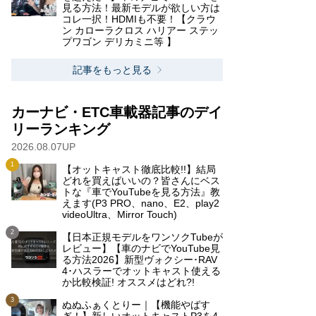
見る方法！最新モデルが欲しい方は
コレ一択！HDMIも不要！【クラウ
ン カローラクロス ハリアー ステッ
プワゴン デリカミニ等 】
記事をもっと見る
カーナビ・ETC車載器記事のデイ
リーランキング
2026.08.07UP
【オットキャスト徹底比較!!】結局
どれを買えばいいの？皆さんにベス
トな『車でYouTubeを見る方法』教
えます(P3 PRO、nano、E2、play2
videoUltra、Mirror Touch)
【日本正規モデルをワンソクTubeが
レビュー】【車のナビでYouTube見
る方法2026】新型ヴォクシー･RAV
4･ハスラーでオットキャスト使える
か比較検証! オススメはどれ?!
ぬぬふぁくとりー｜【機能やばす