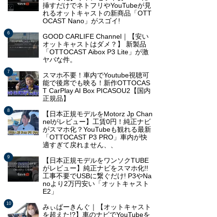
挿すだけでネトフリやYouTubeが見
れるオットキャストの新商品「OTT
OCAST Nano」がスゴイ!
GOOD CARLIFE Channel｜【安い
オットキャストはダメ？】 新製品
「OTTOCAST Aibox P3 Lite」が激
ヤバな件。
スマホ不要！車内でYoutube視聴可
能で後席でも映る！新作OTTOCAS
T CarPlay AI Box PICASOU2【国内
正規品】
【日本正規モデルをMotorz Jp Chan
nelがレビュー】工賃0円！純正ナビ
がスマホ化？YouTubeも観れる最新
「OTTOCAST P3 PRO」車内が快
適すぎて戻れません、、
【日本正規モデルをワンソクTUBE
がレビュー】純正ナビをスマホ化!!
工事不要でUSBに繋ぐだけ! P3やNa
noより2万円安い「オットキャスト
E2」
みぃぱーきんぐ｜【オットキャスト
を超えた!?】車のナビでYouTubeを