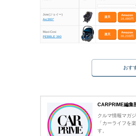
Joie(ジョイー)
Amazon
楽天
16,490円
Arc360°
Maxi-Cosi
Amazon
楽天
30,233円
PEBBLE 360
おす
CARPRIME編集
クルマ情報マガジン
「カーライフを
す。