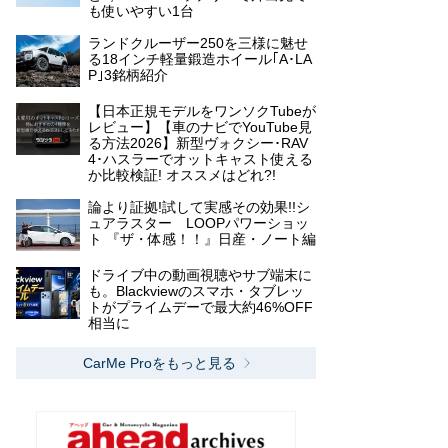
も使いやすい1台
ランドクルーザー250を三様に魅せ
る18インチ軽量鍛造ホイール｢A･LA
P｣3銘柄紹介
【日本正規モデルをワンソクTubeが
レビュー】【車のナビでYouTube見
る方法2026】新型ヴォクシー･RAV
4･ハスラーでオットキャスト使える
か比較検証! オススメはどれ?!
論より証拠!試して実感その効果!!シ
ュアラスター LOOPパワーショッ
ト 『ザ・体感！！』日産・ノート編
ドライブ中の動画視聴やサブ端末に
も。Blackviewのスマホ・タブレッ
トがプライムデーで最大約46%OFF
相当に
CarMe Proをもっと見る