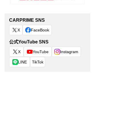
対応身長
固定方式
製品重量
-
ISOFIX
11.9kg
CARPRIME SNS
ISOFIX固定/
X
FaceBook
40〜83cm
シートベル
4.3kg
ト固定
公式YouTube SNS
X
YouTube
Instagram
LINE
TikTok