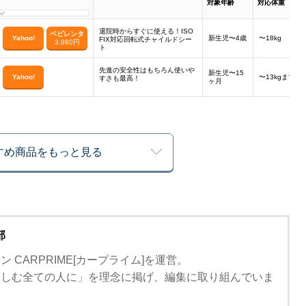
対象年齢
対応体重
退院時からすぐに使える！ISO
ベビレンタ
Yahoo!
新生児〜4歳
〜18kg
FIX対応回転式チャイルドシー
3,980円
ト
先進の安全性はもちろん使いや
新生児〜15
Yahoo!
〜13kgまで
すさも最高！
ヶ月
すめ商品をもっと見る
部
 CARPRIME[カープライム]を運営。
楽しむ全ての人に」を理念に掲げ、編集に取り組んでいま