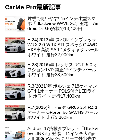
CarMe Pro最新記事
片手で使いやすい5インチ小型スマ
ホ「Blackview WAVE 2C」登場！An
droid 16 Go搭載で13,400円
H.24(2012)年 スバル インプレッサ
WRX 2.0 WRX STI スペックC 4WD
HKS車高調 SARDメタキャタ パール
ホワイト 走行32,000km
H.28(2016)年 レクサス RC F 5.0 オ
プションTVD 純正19インチ パール
ホワイト 走行33,500km
R.3(2021)年 ポルシェ 718ケイマン
GT4 1オーナー PDLS付きLEDライ
ト ホワイト 走行17,400km
R.7(2025)年 トヨタ GR86 2.4 RZ 1
オーナー OPbrembo SACHS パール
ホワイト 走行3,200km
Android 17搭載タブレット「Blackvi
ew LINK 5」登場！11インチ大画面
と8,300mAhバッテリーで外出先で