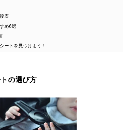
較表
すめ6選
画
シートを見つけよう！
ートの選び方