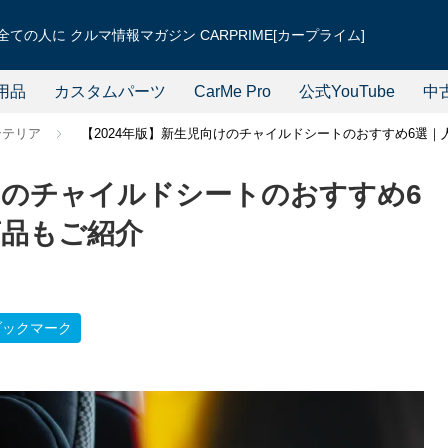
ての人に クルマ情報マガジン CARPRIME[カープライム]
用品
カスタムパーツ
CarMe Pro
公式YouTube
中
ンテリア
【2024年版】新生児向けのチャイルドシートのおすすめ6選｜人
向けのチャイルドシートのおすすめ6
商品もご紹介
ブックマーク