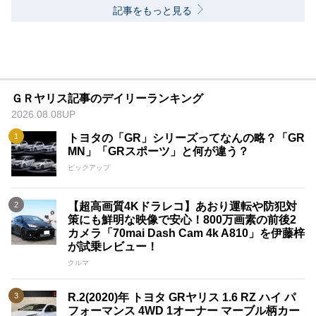
記事をもっと見る
ＧＲヤリス記事のデイリーランキング
2026.08.08UP
トヨタの「GR」シリーズってなんの略？「GR
MN」「GRスポーツ」と何が違う？
ピックアップ
【超高画質4Kドラレコ】あおり運転や防犯対
策にも鮮明な映像で安心！800万画素の前後2
カメラ「70mai Dash Cam 4k A810」を伊藤梓
が試乗レビュー！
クルマ
R.2(2020)年 トヨタ GRヤリス 1.6 RZ ハイ パ
フォーマンス 4WD 1オーナー マーブル柄カー