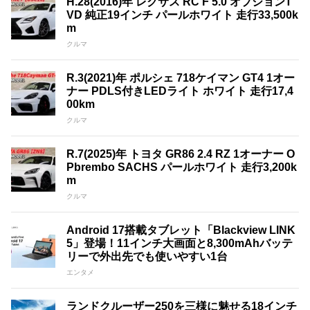
H.28(2016)年 レクサス RC F 5.0 オプションT
VD 純正19インチ パールホワイト 走行33,500k
m
クルマ
R.3(2021)年 ポルシェ 718ケイマン GT4 1オー
ナー PDLS付きLEDライト ホワイト 走行17,4
00km
クルマ
R.7(2025)年 トヨタ GR86 2.4 RZ 1オーナー O
Pbrembo SACHS パールホワイト 走行3,200k
m
クルマ
Android 17搭載タブレット「Blackview LINK
5」登場！11インチ大画面と8,300mAhバッテ
リーで外出先でも使いやすい1台
エンタメ
ランドクルーザー250を三様に魅せる18インチ