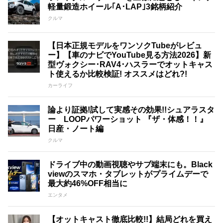
軽量鍛造ホイール｢A･LAP｣3銘柄紹介
クルマ
【日本正規モデルをワンソクTubeがレビュ
ー】【車のナビでYouTube見る方法2026】新
型ヴォクシー･RAV4･ハスラーでオットキャス
ト使えるか比較検証! オススメはどれ?!
カーライフ
論より証拠!試して実感その効果!!シュアラスタ
ー LOOPパワーショット 『ザ・体感！！』
日産・ノート編
クルマ
ドライブ中の動画視聴やサブ端末にも。Black
viewのスマホ・タブレットがプライムデーで
最大約46%OFF相当に
エンタメ
【オットキャスト徹底比較!!】結局どれを買え