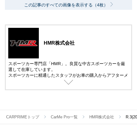
この記事のすべての画像を表示する（4枚）
HMR株式会社
スポーツカー専門店「HMR」。良質な中古スポーツカーを厳
選して在庫しています。
スポーツカーに精通したスタッフがお車の購入からアフターメ
ンテナンス＆チューニングまでサポート。
中古車の販売では、動画を活用した車両紹介を取り入れていま
す。
遠方で車を観に来れない方でも安心して購入できるように細部
まで紹介しています。
CARPRIMEトップ
CarMe Pro一覧
HMR株式会社
R.3