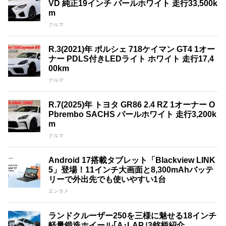
VD 純正19インチ パールホワイト 走行33,500k
m
クルマ
R.3(2021)年 ポルシェ 718ケイマン GT4 1オー
ナー PDLS付きLEDライト ホワイト 走行17,4
00km
クルマ
R.7(2025)年 トヨタ GR86 2.4 RZ 1オーナー O
Pbrembo SACHS パールホワイト 走行3,200k
m
クルマ
Android 17搭載タブレット「Blackview LINK
5」登場！11インチ大画面と8,300mAhバッテ
リーで外出先でも使いやすい1台
エンタメ
ランドクルーザー250を三様に魅せる18インチ
軽量鍛造ホイール｢A･LAP｣3銘柄紹介