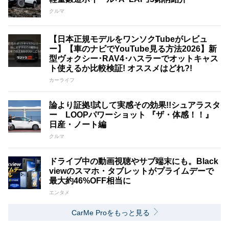
クルマ
【日本正規モデルをワンソクTubeがレビュ
ー】【車のナビでYouTube見る方法2026】新
型ヴォクシー･RAV4･ハスラーでオットキャス
ト使えるか比較検証! オススメはどれ?!
カーライフ
論より証拠!試して実感その効果!!シュアラスタ
ー LOOPパワーショット 『ザ・体感！！』
日産・ノート編
クルマ
ドライブ中の動画視聴やサブ端末にも。Black
viewのスマホ・タブレットがプライムデーで
最大約46%OFF相当に
エンタメ
CarMe Proをもっと見る