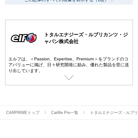
トタルエナジーズ・ルブリカンツ・ジ
ャパン株式会社
エルフは、＜Passion、Expertise、Premium＞をブランドのコ
アバリューに掲げ、日々研究開発に励み、優れた製品を世に送
り出しています。
モータースポーツには50年以上にも及び先進テクノロジーでサ
ポート。
そこで培ったテクノロジーは一般製品にも役立てられていま
す。
モータースポーツの情熱と興奮する感覚を呼び覚ましてくれる
ブランドとして、エルフの製品は世界中のお客様から信頼され
ています。
CARPRIMEトップ
CarMe Pro一覧
トタルエナジーズ・ルブリ