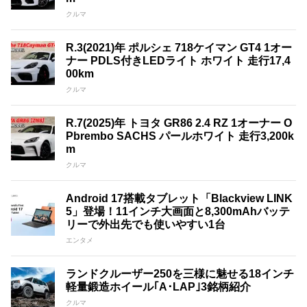
クルマ
R.3(2021)年 ポルシェ 718ケイマン GT4 1オー
ナー PDLS付きLEDライト ホワイト 走行17,4
00km
クルマ
R.7(2025)年 トヨタ GR86 2.4 RZ 1オーナー O
Pbrembo SACHS パールホワイト 走行3,200k
m
クルマ
Android 17搭載タブレット「Blackview LINK
5」登場！11インチ大画面と8,300mAhバッテ
リーで外出先でも使いやすい1台
エンタメ
ランドクルーザー250を三様に魅せる18インチ
軽量鍛造ホイール｢A･LAP｣3銘柄紹介
クルマ