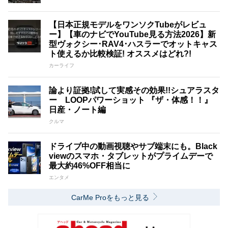
【日本正規モデルをワンソクTubeがレビュ
ー】【車のナビでYouTube見る方法2026】新
型ヴォクシー･RAV4･ハスラーでオットキャス
ト使えるか比較検証! オススメはどれ?!
カーライフ
論より証拠!試して実感その効果!!シュアラスタ
ー LOOPパワーショット 『ザ・体感！！』
日産・ノート編
クルマ
ドライブ中の動画視聴やサブ端末にも。Black
viewのスマホ・タブレットがプライムデーで
最大約46%OFF相当に
エンタメ
CarMe Proをもっと見る