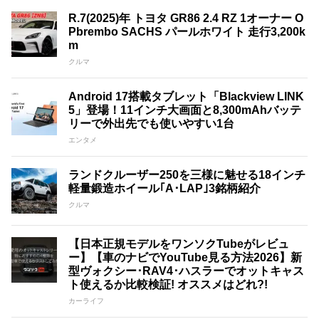
R.7(2025)年 トヨタ GR86 2.4 RZ 1オーナー O
Pbrembo SACHS パールホワイト 走行3,200k
m
クルマ
Android 17搭載タブレット「Blackview LINK
5」登場！11インチ大画面と8,300mAhバッテ
リーで外出先でも使いやすい1台
エンタメ
ランドクルーザー250を三様に魅せる18インチ
軽量鍛造ホイール｢A･LAP｣3銘柄紹介
クルマ
【日本正規モデルをワンソクTubeがレビュ
ー】【車のナビでYouTube見る方法2026】新
型ヴォクシー･RAV4･ハスラーでオットキャス
ト使えるか比較検証! オススメはどれ?!
カーライフ