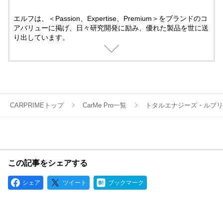
エルフは、＜Passion、Expertise、Premium＞をブランドのコ
アバリューに掲げ、日々研究開発に励み、優れた製品を世に送
り出しています。
モータースポーツには50年以上にも及び先進テクノロジーでサ
ポート。
そこで培ったテクノロジーは一般製品にも役立てられていま
す。
モータースポーツの情熱と興奮する感覚を呼び覚ましてくれる
ブランドとして、エルフの製品は世界中のお客様から信頼され
ています。
CARPRIMEトップ
CarMe Pro一覧
トタルエナジーズ・ルブリ
この記事をシェアする
シェア
ツイート
ブックマーク