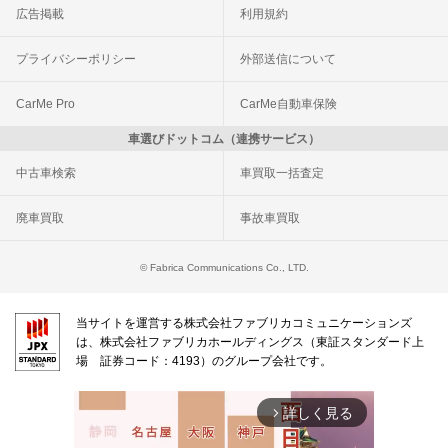
広告掲載
利用規約
プライバシーポリシー
外部送信について
CarMe Pro
CarMe自動車保険
車選びドットコム（連携サービス）
中古車検索
車買取一括査定
廃車買取
事故車買取
© Fabrica Communications Co., LTD.
当サイトを運営する株式会社ファブリカコミュニケーションズ
は、株式会社ファブリカホールディングス（東証スタンダード上
場 証券コード：4193）のグループ会社です。
詳しく見る
arrow_forward_ios