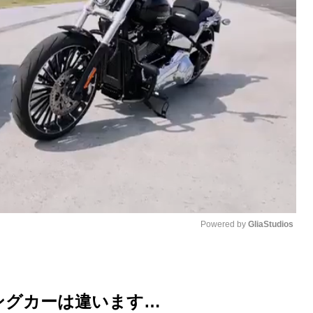
Powered by 
GliaStudios
M
u
ングカーは違います…
t