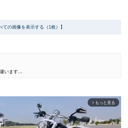
べての画像を表示する（1枚）】
違います…
もっと見る
arrow_forward_ios