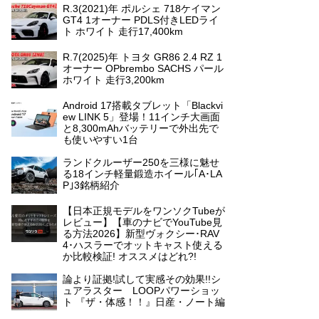
R.3(2021)年 ポルシェ 718ケイマン
GT4 1オーナー PDLS付きLEDライ
ト ホワイト 走行17,400km
R.7(2025)年 トヨタ GR86 2.4 RZ 1
オーナー OPbrembo SACHS パール
ホワイト 走行3,200km
Android 17搭載タブレット「Blackvi
ew LINK 5」登場！11インチ大画面
と8,300mAhバッテリーで外出先で
も使いやすい1台
ランドクルーザー250を三様に魅せ
る18インチ軽量鍛造ホイール｢A･LA
P｣3銘柄紹介
【日本正規モデルをワンソクTubeが
レビュー】【車のナビでYouTube見
る方法2026】新型ヴォクシー･RAV
4･ハスラーでオットキャスト使える
か比較検証! オススメはどれ?!
論より証拠!試して実感その効果!!シ
ュアラスター LOOPパワーショッ
ト 『ザ・体感！！』日産・ノート編