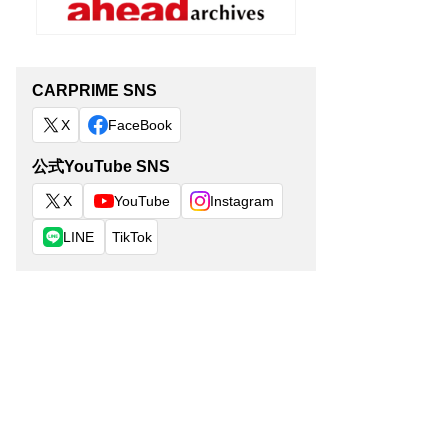
CARPRIME SNS
X
FaceBook
公式YouTube SNS
X
YouTube
Instagram
LINE
TikTok