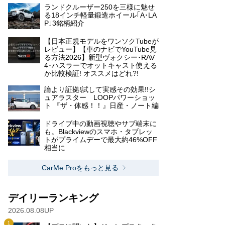
ランドクルーザー250を三様に魅せ
る18インチ軽量鍛造ホイール｢A･LA
P｣3銘柄紹介
【日本正規モデルをワンソクTubeが
レビュー】【車のナビでYouTube見
る方法2026】新型ヴォクシー･RAV
4･ハスラーでオットキャスト使える
か比較検証! オススメはどれ?!
論より証拠!試して実感その効果!!シ
ュアラスター LOOPパワーショッ
ト 『ザ・体感！！』日産・ノート編
ドライブ中の動画視聴やサブ端末に
も。Blackviewのスマホ・タブレッ
トがプライムデーで最大約46%OFF
相当に
CarMe Proをもっと見る
デイリーランキング
2026.08.08UP