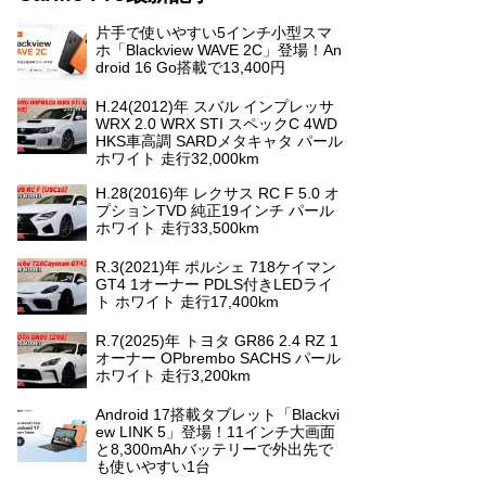
片手で使いやすい5インチ小型スマ
ホ「Blackview WAVE 2C」登場！An
droid 16 Go搭載で13,400円
H.24(2012)年 スバル インプレッサ
WRX 2.0 WRX STI スペックC 4WD
HKS車高調 SARDメタキャタ パール
ホワイト 走行32,000km
H.28(2016)年 レクサス RC F 5.0 オ
プションTVD 純正19インチ パール
ホワイト 走行33,500km
R.3(2021)年 ポルシェ 718ケイマン
GT4 1オーナー PDLS付きLEDライ
ト ホワイト 走行17,400km
R.7(2025)年 トヨタ GR86 2.4 RZ 1
オーナー OPbrembo SACHS パール
ホワイト 走行3,200km
Android 17搭載タブレット「Blackvi
ew LINK 5」登場！11インチ大画面
と8,300mAhバッテリーで外出先で
も使いやすい1台