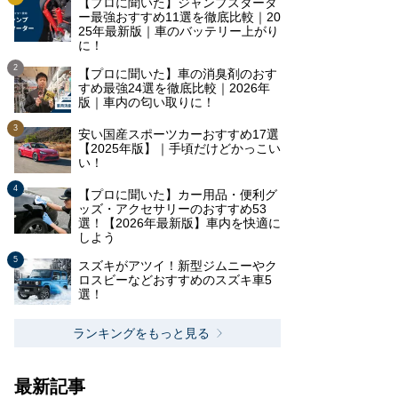
【プロに聞いた】ジャンプスタータ
ー最強おすすめ11選を徹底比較｜20
25年最新版｜車のバッテリー上がり
に！
【プロに聞いた】車の消臭剤のおす
すめ最強24選を徹底比較｜2026年
版｜車内の匂い取りに！
安い国産スポーツカーおすすめ17選
【2025年版】｜手頃だけどかっこい
い！
【プロに聞いた】カー用品・便利グ
ッズ・アクセサリーのおすすめ53
選！【2026年最新版】車内を快適に
しよう
スズキがアツイ！新型ジムニーやク
ロスビーなどおすすめのスズキ車5
選！
ランキングをもっと見る
最新記事