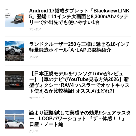
Android 17搭載タブレット「Blackview LINK
5」登場！11インチ大画面と8,300mAhバッテ
リーで外出先でも使いやすい1台
エンタメ
ランドクルーザー250を三様に魅せる18インチ
軽量鍛造ホイール｢A･LAP｣3銘柄紹介
クルマ
【日本正規モデルをワンソクTubeがレビュ
ー】【車のナビでYouTube見る方法2026】新
型ヴォクシー･RAV4･ハスラーでオットキャス
ト使えるか比較検証! オススメはどれ?!
カーライフ
論より証拠!試して実感その効果!!シュアラスタ
ー LOOPパワーショット 『ザ・体感！！』
日産・ノート編
クルマ