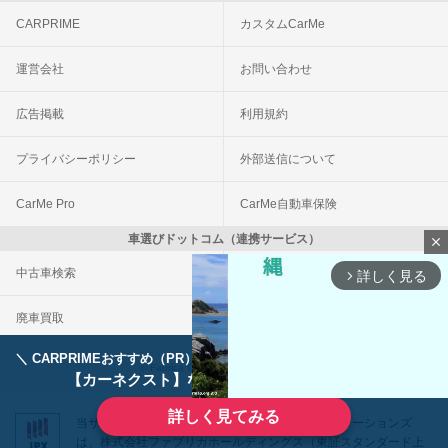
CARPRIME
カスタムCarMe
運営会社
お問い合わせ
広告掲載
利用規約
プライバシーポリシー
外部送信について
CarMe Pro
CarMe自動車保険
車選びドットコム（連携サービス）
close
中古車検索
車買取一括査定
詳しく見る
arrow_forward_ios
廃車買取
事故車買取
＼ CARPRIMEおすすめ（PR） ／
ディーラーで手放すのはもったいない！
© Fabrica Communications Co., LTD.
【カーネクスト】ならどんなクルマも高価買取
詳しく見てみる
当サイトを運営する株式会社ファブリカコミュニケーションズ
は、株式会社ファブリカホールディングス（東証スタンダード上