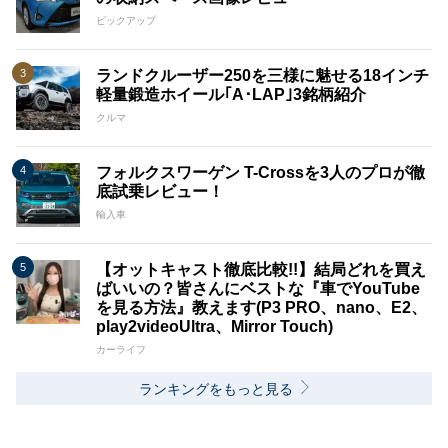
ピックアップ
ランドクルーザー250を三様に魅せる18インチ
軽量鍛造ホイール｢A･LAP｣3銘柄紹介
クルマ
フォルクスワーゲン T-Crossを3人のプロが徹
底試乗レビュー！
輸入車
【オットキャスト徹底比較!!】結局どれを買え
ばいいの？皆さんにベストな『車でYouTube
を見る方法』教えます(P3 PRO、nano、E2、
play2videoUltra、Mirror Touch)
カーライフ
ランキングをもっと見る