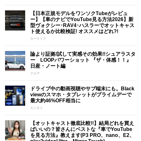
【日本正規モデルをワンソクTubeがレビュ
ー】【車のナビでYouTube見る方法2026】新
型ヴォクシー･RAV4･ハスラーでオットキャス
ト使えるか比較検証! オススメはどれ?!
カーライフ
論より証拠!試して実感その効果!!シュアラスタ
ー LOOPパワーショット 『ザ・体感！！』
日産・ノート編
クルマ
ドライブ中の動画視聴やサブ端末にも。Black
viewのスマホ・タブレットがプライムデーで
最大約46%OFF相当に
エンタメ
【オットキャスト徹底比較!!】結局どれを買え
ばいいの？皆さんにベストな『車でYouTube
を見る方法』教えます(P3 PRO、nano、E2、